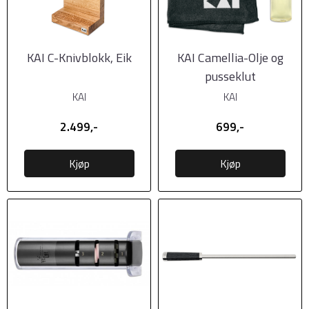
KAI C-Knivblokk, Eik
KAI Camellia-Olje og
pusseklut
KAI
KAI
2.499,-
699,-
Kjøp
Kjøp