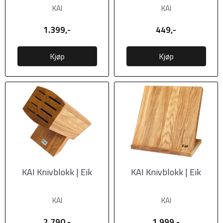
KAI
KAI
1.399,-
449,-
Kjøp
Kjøp
KAI Knivblokk | Eik
KAI Knivblokk | Eik
KAI
KAI
2.790,-
1.999,-