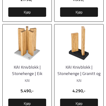
Kjøp
Kjøp
KAI Knivblokk |
KAI Knivblokk |
Stonehenge | Eik
Stonehenge | Granitt og
Eik
KAI
KAI
5.490,-
4.290,-
Kjøp
Kjøp