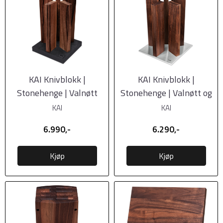
KAI Knivblokk |
KAI Knivblokk |
Stonehenge | Valnøtt
Stonehenge | Valnøtt og
rustfritt stål
KAI
KAI
6.990,-
6.290,-
Kjøp
Kjøp