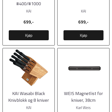
#400/#1000
KAI
KAI
699,-
699,-
Kjøp
Kjøp
KAI Wasabi Black
WEIS Magnetlist for
Knivblokk og 8 kniver
kniver, 38cm
KAI
Karl Weis