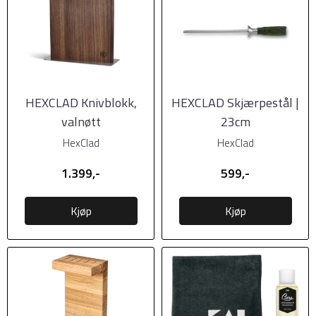
HEXCLAD Knivblokk,
HEXCLAD Skjærpestål |
valnøtt
23cm
HexClad
HexClad
1.399,-
599,-
Kjøp
Kjøp