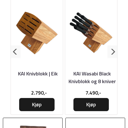
or
KAI Knivblokk | Eik
KAI Wasabi Black
t
Knivblokk og 8 kniver
2.790,-
7.490,-
Kjøp
Kjøp