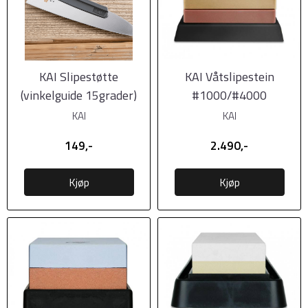
KAI Slipestøtte
KAI Våtslipestein
(vinkelguide 15grader)
#1000/#4000
KAI
KAI
149,-
2.490,-
Kjøp
Kjøp