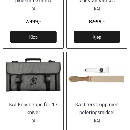
pidestall Granitt
pidestall Valnøtt
KAI
KAI
7.999,-
8.999,-
Kjøp
Kjøp
KAI Knivmappe for 17
KAI Lærstropp med
kniver
poleringsmiddel
KAI
KAI