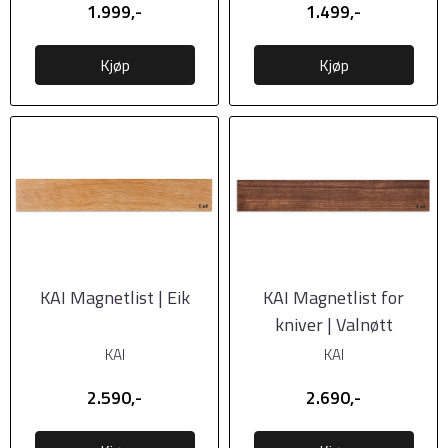
1.999,-
1.499,-
Kjøp
Kjøp
KAI Magnetlist | Eik
KAI Magnetlist for
kniver | Valnøtt
KAI
KAI
2.590,-
2.690,-