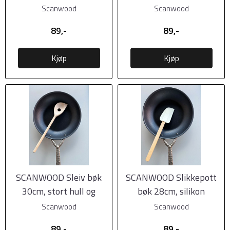
Scanwood
Scanwood
89,-
89,-
Kjøp
Kjøp
SCANWOOD Sleiv bøk
SCANWOOD Slikkepott
30cm, stort hull og
bøk 28cm, silikon
hjørnekant
Scanwood
Scanwood
89,-
89,-