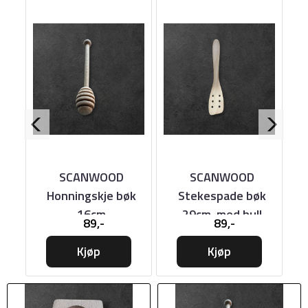
iv
SCANWOOD
SCANWOOD
Honningskje bøk
Stekespade bøk
b
16cm
29cm, med hull
89,-
89,-
Kjøp
Kjøp