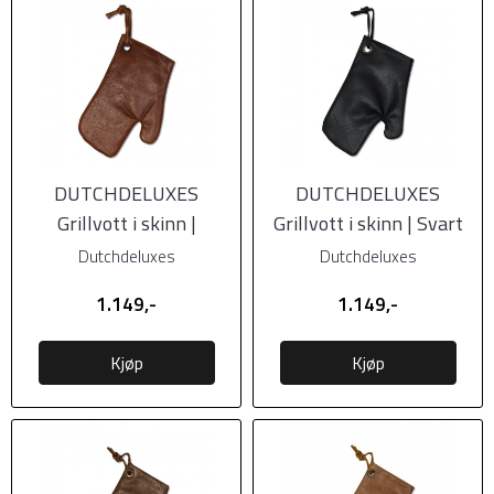
DUTCHDELUXES
DUTCHDELUXES
Grillvott i skinn |
Grillvott i skinn | Svart
Klassisk Brun
Dutchdeluxes
Dutchdeluxes
1.149,-
1.149,-
Kjøp
Kjøp