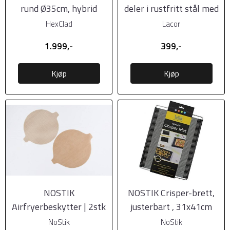
rund Ø35cm, hybrid
deler i rustfritt stål med
...
HexClad
Lacor
1.999,-
399,-
Kjøp
Kjøp
NOSTIK
NOSTIK Crisper-brett,
Airfryerbeskytter | 2stk
justerbart , 31x41cm
(indre,ytre)
NoStik
NoStik