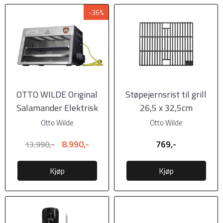
-36%
OTTO WILDE Original
Støpejernsrist til grill
Salamander Elektrisk
26,5 x 32,5cm
Grill
Otto Wilde
Otto Wilde
8.990,-
769,-
13.990,-
Kjøp
Kjøp