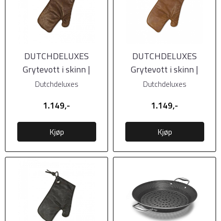
DUTCHDELUXES
DUTCHDELUXES
Grytevott i skinn |
Grytevott i skinn |
Vintage Brun
Vintage Cognac
Dutchdeluxes
Dutchdeluxes
1.149,-
1.149,-
Kjøp
Kjøp