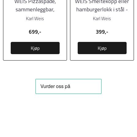
WEIS Pizzaspade,
WEIS Smeltekopp eller
sammenleggbar,
hamburgerlokk i stål -
28x32cm
ø21cm
Karl Weis
Karl Weis
699,-
399,-
Kjøp
Kjøp