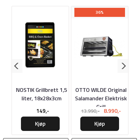
36%
e,
NOSTIK Grillbrett 1,5
OTTO WILDE Original
2cm
liter, 18x28x3cm
Salamander Elektrisk
r
Grill
149,-
8.990,-
13.990,-
Kjøp
Kjøp