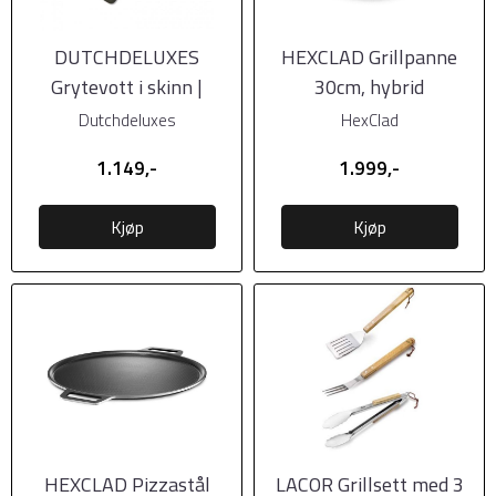
DUTCHDELUXES
HEXCLAD Grillpanne
Grytevott i skinn |
30cm, hybrid
Vintage Grå
Dutchdeluxes
HexClad
1.149,-
1.999,-
Kjøp
Kjøp
HEXCLAD Pizzastål
LACOR Grillsett med 3