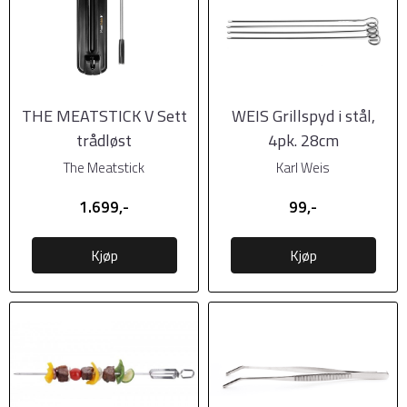
THE MEATSTICK V Sett
WEIS Grillspyd i stål,
trådløst
4pk. 28cm
steketermometer
The Meatstick
Karl Weis
1.699,-
99,-
Kjøp
Kjøp