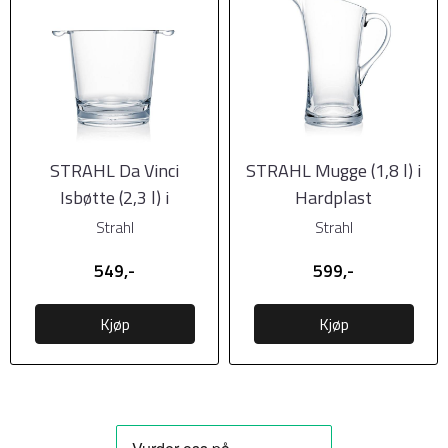
STRAHL Da Vinci
STRAHL Mugge (1,8 l) i
Isbøtte (2,3 l) i
Hardplast
Hardplast
(polykarbonat) 1 stk
Strahl
Strahl
(polykarbonat) ...
549,-
599,-
Kjøp
Kjøp