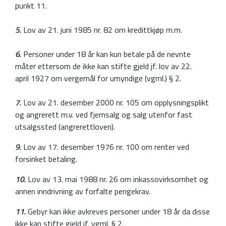
punkt 11.
5.
Lov av 21. juni 1985 nr. 82 om kredittkjøp m.m.
6.
Personer under 18 år kan kun betale på de nevnte
måter ettersom de ikke kan stifte gjeld jf. lov av 22.
april 1927 om vergemål for umyndige (vgml.) § 2.
7.
Lov av 21. desember 2000 nr. 105 om opplysningsplikt
og angrerett m.v. ved fjernsalg og salg utenfor fast
utsalgssted (angrerettloven).
9.
Lov av 17. desember 1976 nr. 100 om renter ved
forsinket betaling.
10.
Lov av 13. mai 1988 nr. 26 om inkassovirksomhet og
annen inndrivning av forfalte pengekrav.
11.
Gebyr kan ikke avkreves personer under 18 år da disse
ikke kan stifte gjeld jf. vgml. § 2.