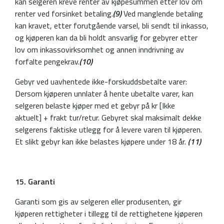
kan selgeren kreve renter av kjøpesummen etter lov om
renter ved forsinket betaling.
(9)
Ved manglende betaling
kan kravet, etter forutgående varsel, bli sendt til inkasso,
og kjøperen kan da bli holdt ansvarlig for gebyrer etter
lov om inkassovirksomhet og annen inndrivning av
forfalte pengekrav.
(10)
Gebyr ved uavhentede ikke-forskuddsbetalte varer:
Dersom kjøperen unnlater å hente ubetalte varer, kan
selgeren belaste kjøper med et gebyr på kr [Ikke
aktuelt] + frakt tur/retur. Gebyret skal maksimalt dekke
selgerens faktiske utlegg for å levere varen til kjøperen.
Et slikt gebyr kan ikke belastes kjøpere under 18 år.
(11)
15. Garanti
Garanti som gis av selgeren eller produsenten, gir
kjøperen rettigheter i tillegg til de rettighetene kjøperen