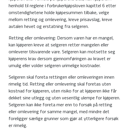
henhold til reglene i forbrukerkjøpsloven kapittel 6 etter
omstendighetene holde kjøpesummen tilbake, velge
mellom retting og omlevering, kreve prisavslag, kreve
avtalen hevet og erstatning fra selgeren.
Retting eller omlevering: Dersom varen har en mangel,
kan kjøperen kreve at selgeren retter mangelen eller
omleverer tilsvarende vare. Selgeren kan motsette seg
kjøperens krav dersom gjennomføringen av kravet er
umulig eller volder selgeren urimelige kostnader.
Selgeren skal foreta rettingen eller omleveringen innen
rimelig tid. Retting eller omlevering skal foretas uten
kostnad for kjøperen, uten risiko for at kjøperen ikke får
dekket sine utlegg og uten vesentlig ulempe for kjøperen.
Selgeren kan ikke foreta mer enn to forsøk på retting
eller omlevering for samme mangel, med mindre det
foreligger særlige grunner som gjør at ytterligere forsøk
er rimelig.