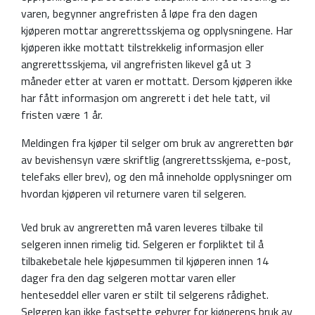
varen, begynner angrefristen å løpe fra den dagen
kjøperen mottar angrerettsskjema og opplysningene. Har
kjøperen ikke mottatt tilstrekkelig informasjon eller
angrerettsskjema, vil angrefristen likevel gå ut 3
måneder etter at varen er mottatt. Dersom kjøperen ikke
har fått informasjon om angrerett i det hele tatt, vil
fristen være 1 år.
Meldingen fra kjøper til selger om bruk av angreretten bør
av bevishensyn være skriftlig (angrerettsskjema, e-post,
telefaks eller brev), og den må inneholde opplysninger om
hvordan kjøperen vil returnere varen til selgeren.
Ved bruk av angreretten må varen leveres tilbake til
selgeren innen rimelig tid. Selgeren er forpliktet til å
tilbakebetale hele kjøpesummen til kjøperen innen 14
dager fra den dag selgeren mottar varen eller
henteseddel eller varen er stilt til selgerens rådighet.
Selgeren kan ikke fastsette gebyrer for kjøperens bruk av