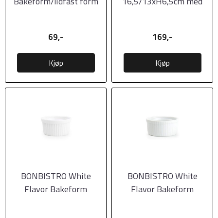
Bakeform/ildfast form
16,5/13xH6,5cm med
Ø8xH5cm, Black
lokk, Black
69,-
169,-
Kjøp
Kjøp
BONBISTRO White
BONBISTRO White
Flavor Bakeform
Flavor Bakeform
7xH3,5cm
9xH4,5cm