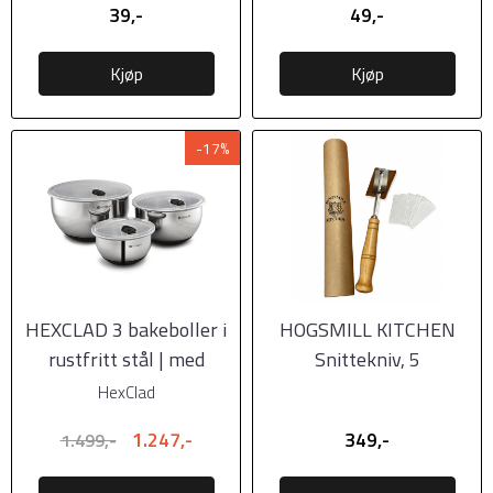
39,-
49,-
Kjøp
Kjøp
-17%
HEXCLAD 3 bakeboller i
HOGSMILL KITCHEN
rustfritt stål | med
Snittekniv, 5
vakuumforseglet ...
barberblader inkludert
HexClad
1.247,-
349,-
1.499,-