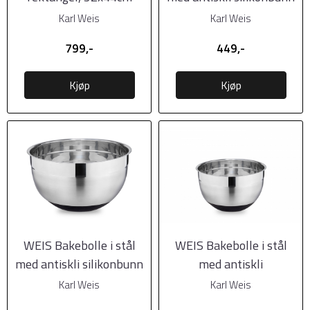
Ø20cm
Karl Weis
Karl Weis
799,-
449,-
Kjøp
Kjøp
WEIS Bakebolle i stål
WEIS Bakebolle i stål
med antiskli silikonbunn
med antiskli
Ø24cm
silikonbunn. Ø16cm
Karl Weis
Karl Weis