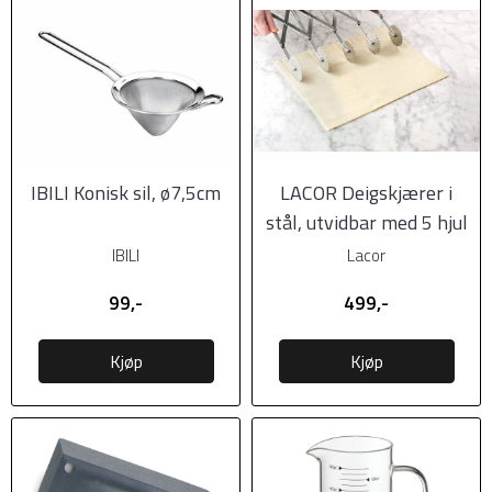
IBILI Konisk sil, ø7,5cm
LACOR Deigskjærer i
stål, utvidbar med 5 hjul
IBILI
Lacor
99,-
499,-
Kjøp
Kjøp