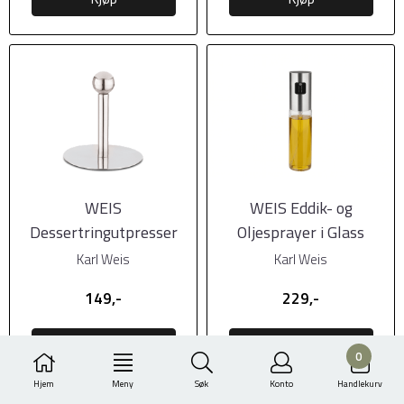
WEIS
WEIS Eddik- og
Dessertringutpresser
Oljesprayer i Glass
Karl Weis
Karl Weis
149,-
229,-
Kjøp
Kjøp
0
Hjem
Meny
Søk
Konto
Handlekurv