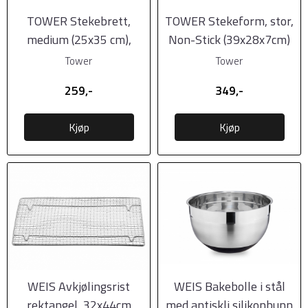
TOWER Stekebrett,
TOWER Stekeform, stor,
medium (25x35 cm),
Non-Stick (39x28x7cm)
Non-Stick
Tower
Tower
259,-
349,-
Kjøp
Kjøp
WEIS Avkjølingsrist
WEIS Bakebolle i stål
rektangel, 32x44cm
med antiskli silikonbunn