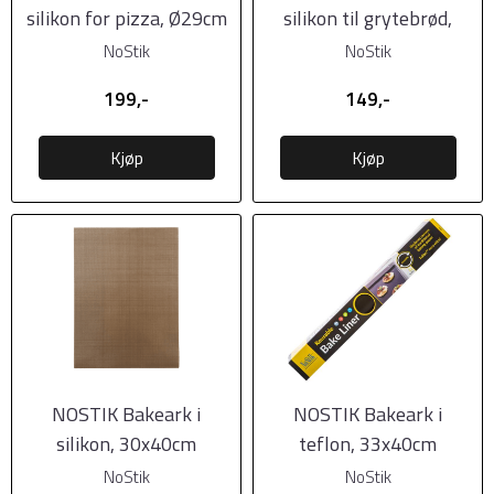
silikon for pizza, Ø29cm
silikon til grytebrød,
Ø23cm.
NoStik
NoStik
199,-
149,-
Kjøp
Kjøp
NOSTIK Bakeark i
NOSTIK Bakeark i
silikon, 30x40cm
teflon, 33x40cm
NoStik
NoStik