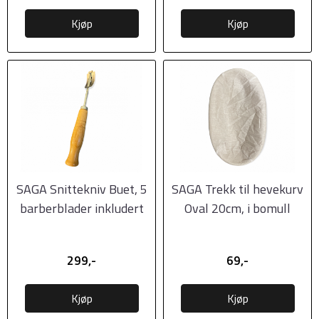
Kjøp
Kjøp
SAGA Snittekniv Buet, 5
SAGA Trekk til hevekurv
barberblader inkludert
Oval 20cm, i bomull
299,-
69,-
Kjøp
Kjøp