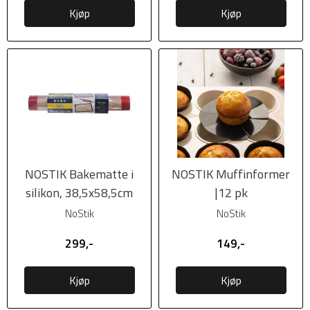
Kjøp
Kjøp
NOSTIK Bakematte i
NOSTIK Muffinformer
silikon, 38,5x58,5cm
|12 pk
NoStik
NoStik
299,-
149,-
Kjøp
Kjøp