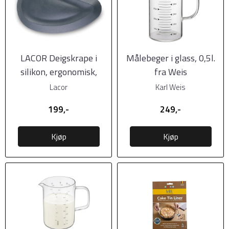
LACOR Deigskrape i
Målebeger i glass, 0,5l.
silikon, ergonomisk,
fra Weis
9x15cm
Lacor
Karl Weis
199,-
249,-
Kjøp
Kjøp