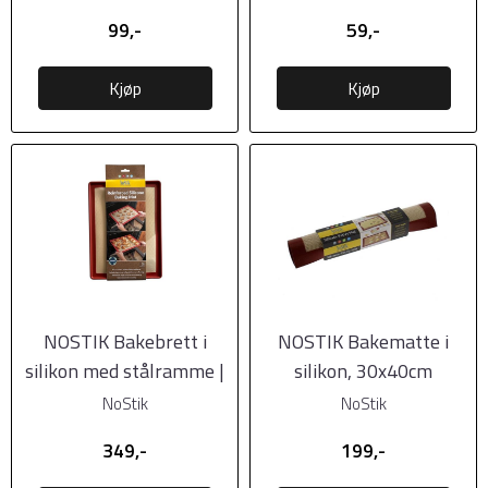
99,-
59,-
Kjøp
Kjøp
NOSTIK Bakebrett i
NOSTIK Bakematte i
silikon med stålramme |
silikon, 30x40cm
30x40cm
NoStik
NoStik
349,-
199,-