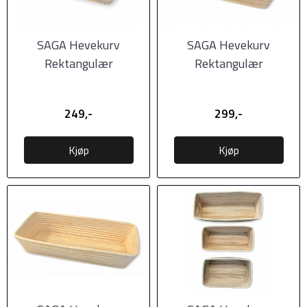
SAGA Hevekurv
SAGA Hevekurv
Rektangulær
Rektangulær
22x13x8cm
24x13,5x8cm
249,-
299,-
Kjøp
Kjøp