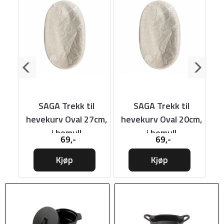
v
SAGA Trekk til
SAGA Trekk til
ader
hevekurv Oval 27cm,
hevekurv Oval 20cm,
i bomull
i bomull
69,-
69,-
Kjøp
Kjøp