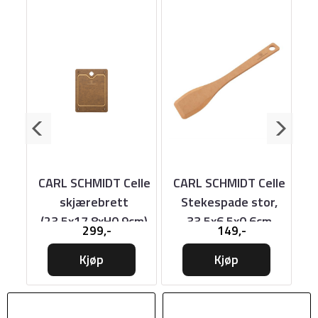
T
CARL SCHMIDT Celle
CARL SCHMIDT Celle
C
ett
skjærebrett
Stekespade stor,
m
(23,5x17,8xH0.9cm)
33,5x6,5x0,6cm
299,-
149,-
Kjøp
Kjøp