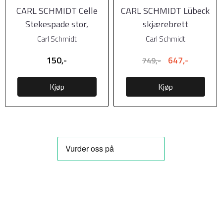
CARL SCHMIDT Celle
CARL SCHMIDT Lübeck
Stekespade stor,
skjærebrett
33,5x6,5x0,6cm
44x32,5xH0,6cm
Carl Schmidt
Carl Schmidt
150,-
647,-
749,-
Kjøp
Kjøp