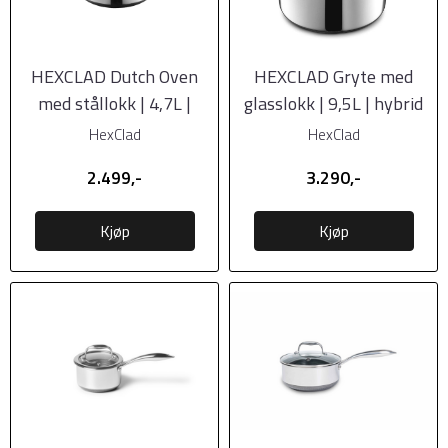
HEXCLAD Dutch Oven
HEXCLAD Gryte med
med stållokk | 4,7L |
glasslokk | 9,5L | hybrid
hybrid
HexClad
HexClad
2.499,-
3.290,-
Kjøp
Kjøp