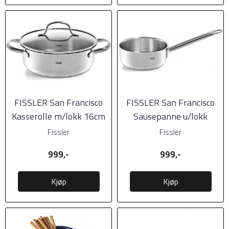
FISSLER San Francisco
FISSLER San Francisco
Kasserolle m/lokk 16cm
Sausepanne u/lokk
16cm
Fissler
Fissler
999,-
999,-
Kjøp
Kjøp