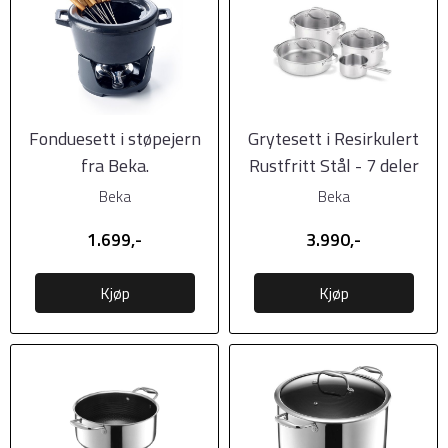
Fonduesett i støpejern
Grytesett i Resirkulert
fra Beka.
Rustfritt Stål - 7 deler
fra BEKA
Beka
Beka
1.699,-
3.990,-
Kjøp
Kjøp