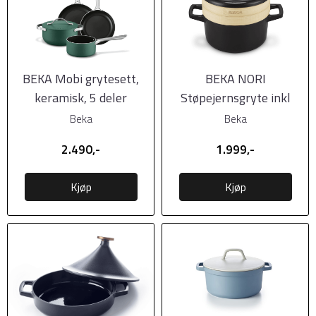
BEKA Mobi grytesett,
BEKA NORI
keramisk, 5 deler
Støpejernsgryte inkl
dampsett i bambus,
Beka
Beka
20cm
2.490,-
1.999,-
Kjøp
Kjøp