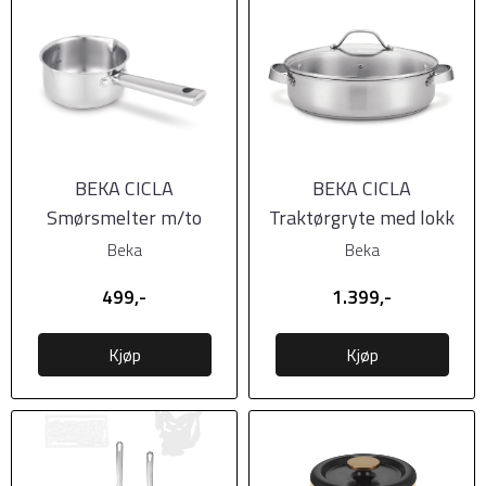
BEKA CICLA
BEKA CICLA
Smørsmelter m/to
Traktørgryte med lokk
helletuter til induksjon
28cm, 4,1 liter
Beka
Beka
499,-
1.399,-
Kjøp
Kjøp