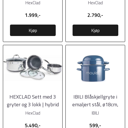
HexClad
HexClad
1.999,-
2.790,-
Kjøp
Kjøp
HEXCLAD Sett med 3
IBILI Blåskjellgryte i
gryter og 3 lokk | hybrid
emaljert stål, ø18cm,
2,7 liter, ...
HexClad
IBILI
5.490,-
599,-