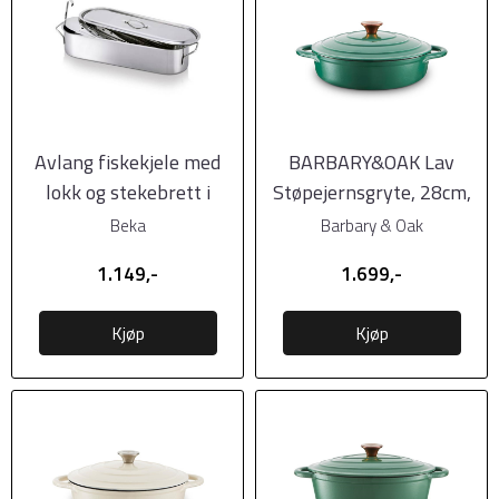
Avlang fiskekjele med
BARBARY&OAK Lav
lokk og stekebrett i
Støpejernsgryte, 28cm,
rustfritt stål, ...
Grønn
Beka
Barbary & Oak
1.149,-
1.699,-
Kjøp
Kjøp