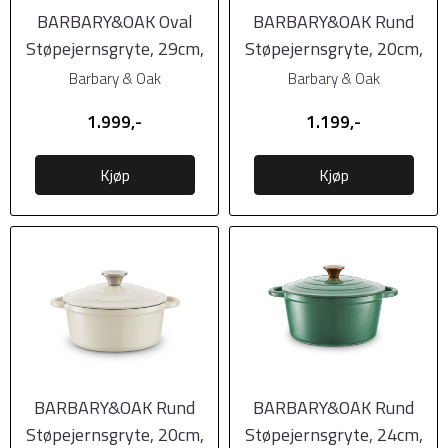
BARBARY&OAK Oval
BARBARY&OAK Rund
Støpejernsgryte, 29cm,
Støpejernsgryte, 20cm,
Kremhvit, 3 liter
Grønn, 2 liter
Barbary & Oak
Barbary & Oak
1.999,-
1.199,-
Kjøp
Kjøp
BARBARY&OAK Rund
BARBARY&OAK Rund
Støpejernsgryte, 20cm,
Støpejernsgryte, 24cm,