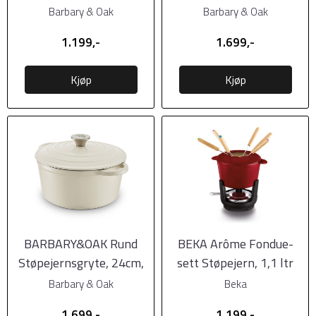
Kremhvit, 2 liter
Grønn, 4 liter
Barbary & Oak
Barbary & Oak
1.199,-
1.699,-
Kjøp
Kjøp
BARBARY&OAK Rund
BEKA Arôme Fondue-
Støpejernsgryte, 24cm,
sett Støpejern, 1,1 ltr
Kremhvit, 4 liter
Barbary & Oak
Beka
1.699,-
1.199,-