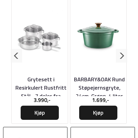
Grytesett i
BARBARY&OAK Rund
ka.
Resirkulert Rustfritt
Støpejernsgryte,
L
Stål - 7 deler fra
24cm, Grønn, 4 liter
k
3.990,-
1.699,-
BEKA
Kjøp
Kjøp