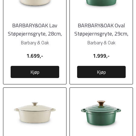
BARBARY&OAK Lav
BARBARY&OAK Oval
Støpejernsgryte, 28cm,
Støpejernsgryte, 29cm,
Kremhvit
Grønn, 3 liter
Barbary & Oak
Barbary & Oak
1.699,-
1.999,-
Kjøp
Kjøp