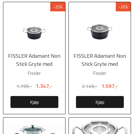
-25%
-26%
FISSLER Adamant Non
FISSLER Adamant Non
Stick Gryte med
Stick Gryte med
glasslokk 2,7 liter, ...
glasslokk 4,9 liter, ...
Fissler
Fissler
1.347,-
1.597,-
1.799,-
2.149,-
Kjøp
Kjøp