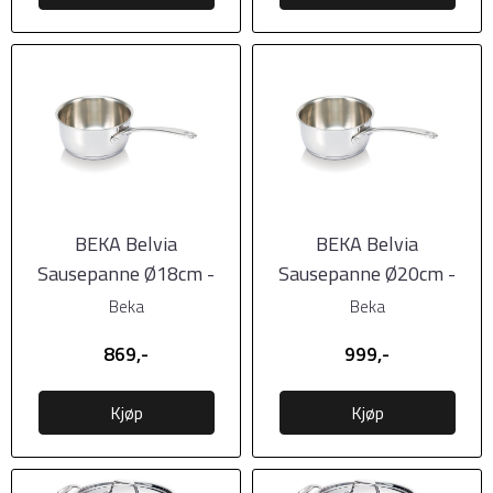
BEKA Belvia
BEKA Belvia
Sausepanne Ø18cm -
Sausepanne Ø20cm -
2,1L
2,9L
Beka
Beka
869,-
999,-
Kjøp
Kjøp