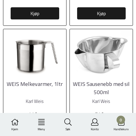
Kjøp
Kjøp
WEIS Melkevarmer, 1ltr
WEIS Sausenebb med sil
500ml
Karl Weis
Karl Weis
449,-
549,-
0
Hjem
Meny
Søk
Konto
Handlekurv
Kjøp
Kjøp