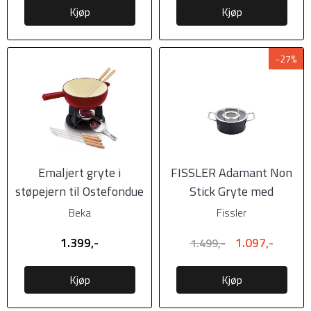
Kjøp
Kjøp
-27%
Emaljert gryte i
FISSLER Adamant Non
støpejern til Ostefondue
Stick Gryte med
fra BEKA
glasslokk 2,0 liter, ...
Beka
Fissler
1.399,-
1.097,-
1.499,-
Kjøp
Kjøp