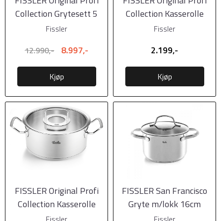
FISSLER Original Profi
FISSLER Original Profi
Collection Grytesett 5
Collection Kasserolle
gryter 4 ...
med glasslokk ...
Fissler
Fissler
8.997,-
2.199,-
12.990,-
Kjøp
Kjøp
FISSLER Original Profi
FISSLER San Francisco
Collection Kasserolle
Gryte m/lokk 16cm
med glasslokk ...
Fissler
Fissler