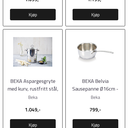
Kjøp
Kjøp
BEKA Aspargesgryte
BEKA Belvia
med kurv, rustfritt stål,
Sausepanne Ø16cm -
Ø16cm
1,5L
Beka
Beka
1.049,-
799,-
Kjøp
Kjøp