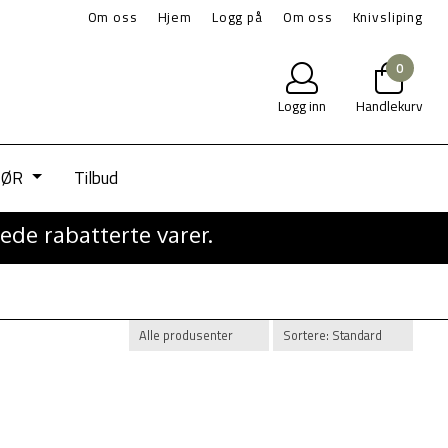
Om oss
Hjem
Logg på
Om oss
Knivsliping
0
Logg inn
Handlekurv
IØR
Tilbud
ede rabatterte varer.