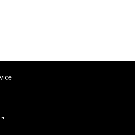
vice
ser