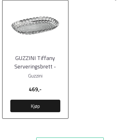
GUZZINI Tiffany
Serveringsbrett -
Himmelgrå 45 x 31 cm
Guzzini
469,-
Kjøp