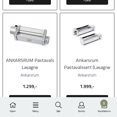
ANKARSRUM Pastavals
Ankarsrum
Lasagne
Pastavalssett (Lasagne
og Fettucine)
Ankarsrum
Ankarsrum
1.299,-
1.999,-
Kjøp
Kjøp
0
Hjem
Meny
Søk
Konto
Handlekurv