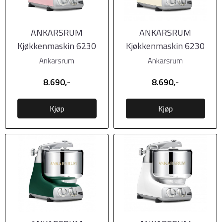
ANKARSRUM
ANKARSRUM
Kjøkkenmaskin 6230
Kjøkkenmaskin 6230
Cloudy Pink (Rosa blank)
Creme Light (Lys Krem)
Ankarsrum
Ankarsrum
8.690,-
8.690,-
Kjøp
Kjøp