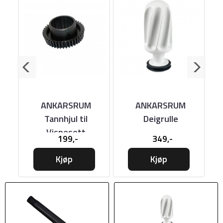
ANKARSRUM
ANKARSRUM
m
Tannhjul til
Deigrulle
Vispesett
199,-
349,-
Kjøp
Kjøp