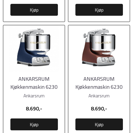
Kjøp
Kjøp
ANKARSRUM
ANKARSRUM
Kjøkkenmaskin 6230
Kjøkkenmaskin 6230
Royal Blue (Blå matt)
Rustic Maroon
Ankarsrum
Ankarsrum
(Kastanjebrun)
8.690,-
8.690,-
Kjøp
Kjøp