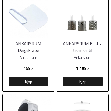
ANKARSRUM
ANKARSRUM Ekstra
Deigskrape
tromler til
Grønnsakskutter (3 stk)
Ankarsrum
Ankarsrum
159,-
1.499,-
Kjøp
Kjøp