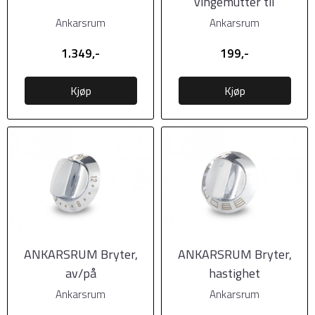
vingemutter til
kjøttkvern
Ankarsrum
Ankarsrum
1.349,-
199,-
Kjøp
Kjøp
ANKARSRUM Bryter,
ANKARSRUM Bryter,
av/på
hastighet
Ankarsrum
Ankarsrum