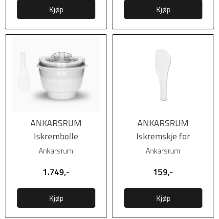
Kjøp
Kjøp
ANKARSRUM
ANKARSRUM
Iskrembolle
Iskremskje for
iskrembolle
Ankarsrum
Ankarsrum
1.749,-
159,-
Kjøp
Kjøp