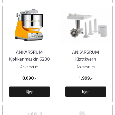
ANKARSRUM
ANKARSRUM
Kjøkkenmaskin 6230
Kjøttkvern
Sunbeam Yellow
Ankarsrum
Ankarsrum
(Varmgul)
8.690,-
1.999,-
Kjøp
Kjøp