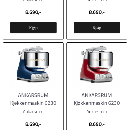
matt)
8.690,-
8.690,-
Kjøp
Kjøp
ANKARSRUM
ANKARSRUM
Kjøkkenmaskin 6230
Kjøkkenmaskin 6230
Ocean Blue (Blå blank)
Red (Rød)
Ankarsrum
Ankarsrum
8.690,-
8.690,-