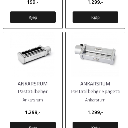
199,-
1.299,-
Kjøp
Kjøp
ANKARSRUM
ANKARSRUM
Pastatilbehør
Pastatilbehør Spagetti
Lasagnette 10mm
2mm
Ankarsrum
Ankarsrum
1.299,-
1.299,-
Kjøp
Kjøp