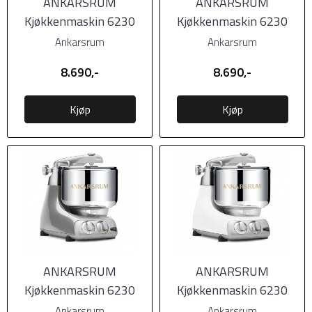
ANKARSRUM
ANKARSRUM
Kjøkkenmaskin 6230
Kjøkkenmaskin 6230
Forest Green (Grønn)
Glossy White (Hvit
Ankarsrum
Ankarsrum
blank)
8.690,-
8.690,-
Kjøp
Kjøp
ANKARSRUM
ANKARSRUM
Kjøkkenmaskin 6230
Kjøkkenmaskin 6230
Jubilee Silver (Sølv)
Mineral White (Hvit
Ankarsrum
Ankarsrum