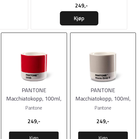
249,-
Kjøp
PANTONE
PANTONE
Macchiatokopp, 100ml,
Macchiatokopp, 100ml,
Red
Warm Gray
Pantone
Pantone
249,-
249,-
Kjøp
Kjøp