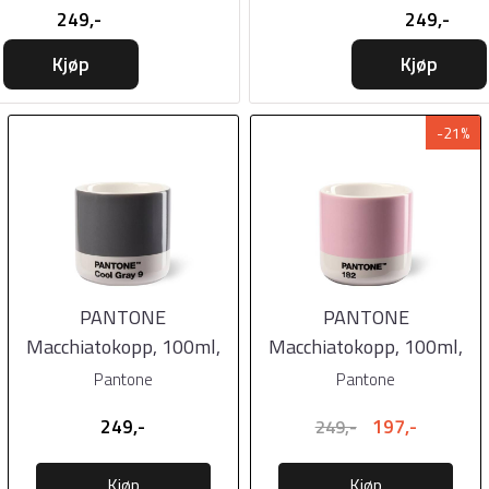
249,-
249,-
Kjøp
Kjøp
-21%
PANTONE
PANTONE
Macchiatokopp, 100ml,
Macchiatokopp, 100ml,
Cool Gray
Light Pink
Pantone
Pantone
249,-
197,-
249,-
Kjøp
Kjøp