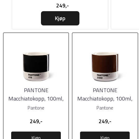
249,-
Kjøp
PANTONE
PANTONE
Macchiatokopp, 100ml,
Macchiatokopp, 100ml,
Black
Brown
Pantone
Pantone
249,-
249,-
Kjøp
Kjøp