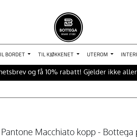
IL BORDET
TIL KJØKKENET
UTEROM
INTER
etsbrev og få 10% rabatt! Gjelder ikke aller
i
Pantone Macchiato kopp - Bottega 