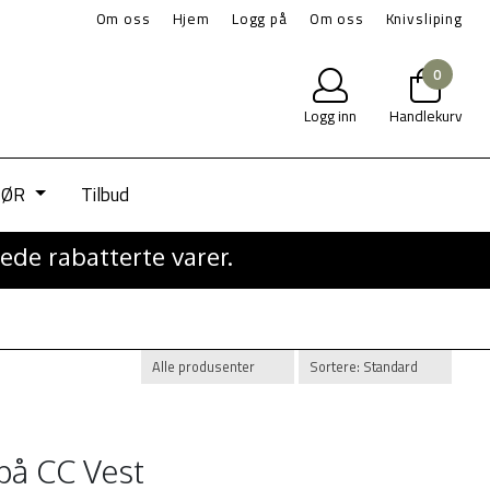
Om oss
Hjem
Logg på
Om oss
Knivsliping
0
Logg inn
Handlekurv
IØR
Tilbud
ede rabatterte varer.
på CC Vest