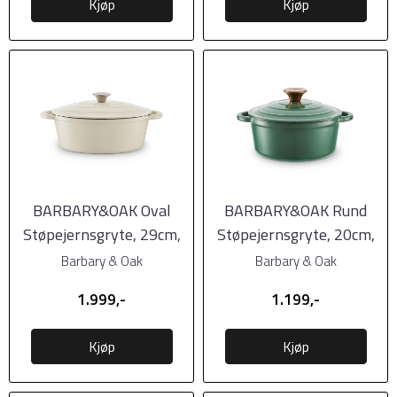
Kjøp
Kjøp
BARBARY&OAK Oval
BARBARY&OAK Rund
Støpejernsgryte, 29cm,
Støpejernsgryte, 20cm,
Kremhvit, 3 liter
Grønn, 2 liter
Barbary & Oak
Barbary & Oak
1.999,-
1.199,-
Kjøp
Kjøp