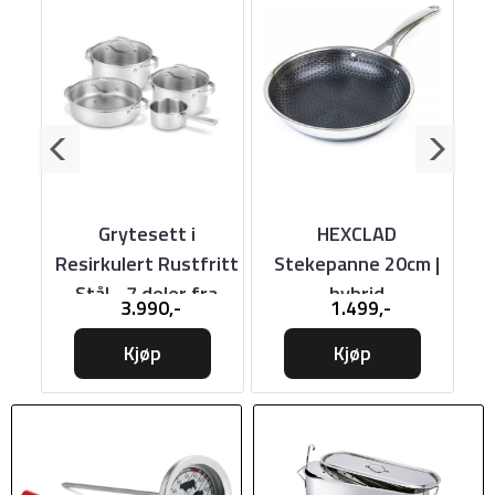
til
Grytesett i
HEXCLAD
m
Resirkulert Rustfritt
Stekepanne 20cm |
r år
Stål - 7 deler fra
hybrid
3.990,-
1.499,-
BEKA
Kjøp
Kjøp