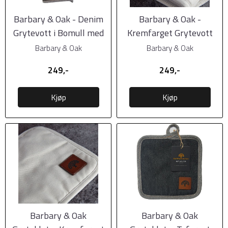
Barbary & Oak - Denim
Barbary & Oak -
Grytevott i Bomull med
Kremfarget Grytevott
Skinndetaljer
med Skinndetaljer
Barbary & Oak
Barbary & Oak
249,-
249,-
Kjøp
Kjøp
Barbary & Oak
Barbary & Oak