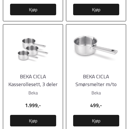
Kjøp
Kjøp
BEKA CICLA
BEKA CICLA
Kasserollesett, 3 deler
Smørsmelter m/to
(1,5l, 2,0l, 2,8l)
helletuter til induksjon
Beka
Beka
1.999,-
499,-
Kjøp
Kjøp