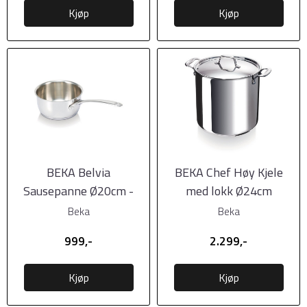
Kjøp
Kjøp
BEKA Belvia
BEKA Chef Høy Kjele
Sausepanne Ø20cm -
med lokk Ø24cm
2,9L
Beka
Beka
999,-
2.299,-
Kjøp
Kjøp