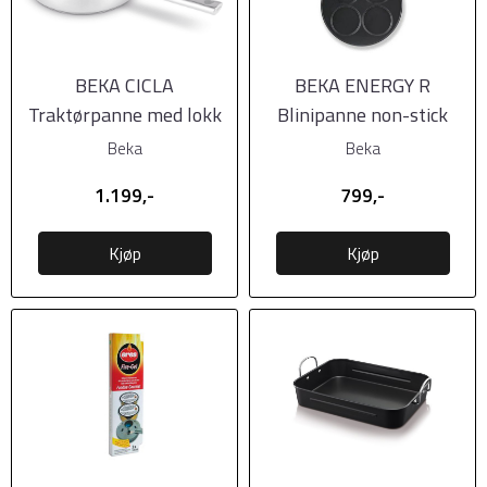
BEKA CICLA
BEKA ENERGY R
Traktørpanne med lokk
Blinipanne non-stick
24cm, 3,2 liter
26cm
Beka
Beka
1.199,-
799,-
Kjøp
Kjøp