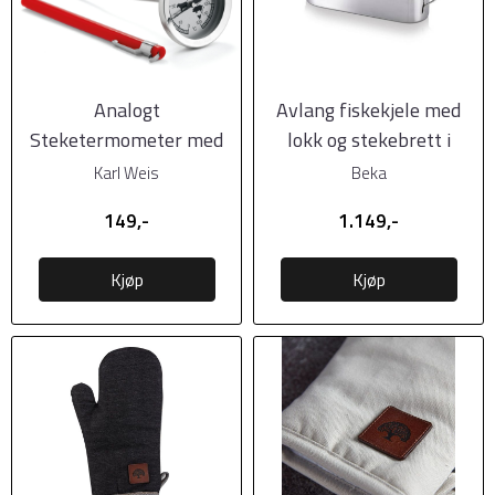
Analogt
Avlang fiskekjele med
Steketermometer med
lokk og stekebrett i
beskytter for nål fra
rustfritt stål, ...
Karl Weis
Beka
Weis
149,-
1.149,-
Kjøp
Kjøp