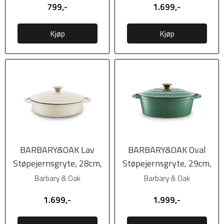
799,-
1.699,-
Kjøp
Kjøp
BARBARY&OAK Lav
BARBARY&OAK Oval
Støpejernsgryte, 28cm,
Støpejernsgryte, 29cm,
Kremhvit
Grønn, 3 liter
Barbary & Oak
Barbary & Oak
1.699,-
1.999,-