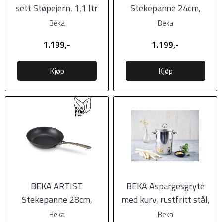
sett Støpejern, 1,1 ltr
Stekepanne 24cm,
karbonstål -
Beka
Beka
forbehandlet
1.199,-
1.199,-
Kjøp
Kjøp
BEKA ARTIST
BEKA Aspargesgryte
Stekepanne 28cm,
med kurv, rustfritt stål,
karbonstål -
Ø16cm
Beka
Beka