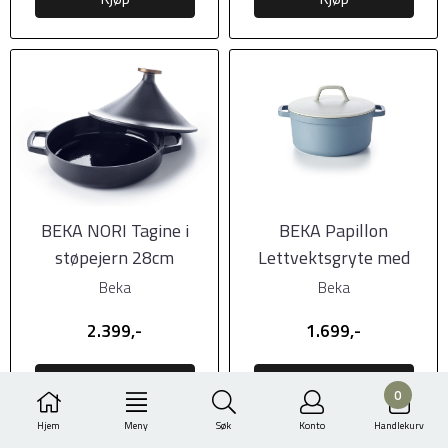
BEKA NORI Tagine i
BEKA Papillon
støpejern 28cm
Lettvektsgryte med
keramisk belegg, 28cm,
Beka
Beka
...
2.399,-
1.699,-
Kjøp
Kjøp
0
Hjem
Meny
Søk
Konto
Handlekurv