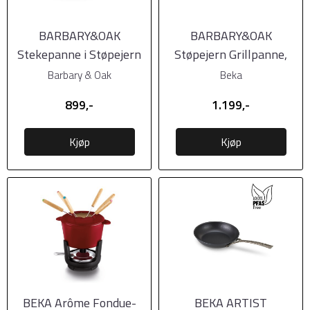
BARBARY&OAK
BARBARY&OAK
Stekepanne i Støpejern
Støpejern Grillpanne,
Rund, 26cm, Kremhvit, 1
26cm, Kremhvit
Barbary & Oak
Beka
...
899,-
1.199,-
Kjøp
Kjøp
BEKA Arôme Fondue-
BEKA ARTIST