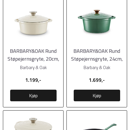
BARBARY&OAK Rund
BARBARY&OAK Rund
Støpejernsgryte, 20cm,
Støpejernsgryte, 24cm,
Kremhvit, 2 liter
Grønn, 4 liter
Barbary & Oak
Barbary & Oak
1.199,-
1.699,-
Kjøp
Kjøp