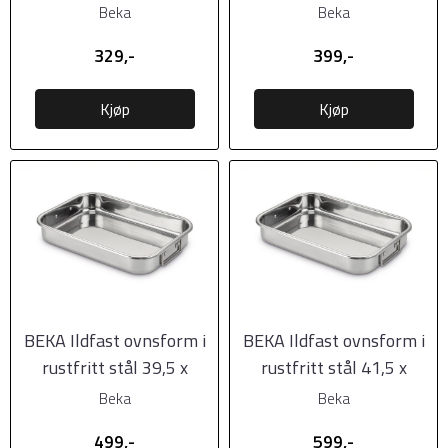
23,2cm
26,3cm
Beka
Beka
329,-
399,-
Kjøp
Kjøp
BEKA Ildfast ovnsform i
BEKA Ildfast ovnsform i
rustfritt stål 39,5 x
rustfritt stål 41,5 x
28,8cm
31,5cm
Beka
Beka
499,-
599,-