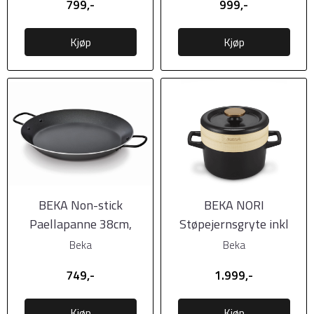
799,-
999,-
Kjøp
Kjøp
BEKA Non-stick
BEKA NORI
Paellapanne 38cm,
Støpejernsgryte inkl
keramisk belegg
dampsett i bambus,
Beka
Beka
20cm
749,-
1.999,-
Kjøp
Kjøp