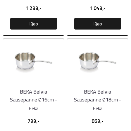
forbehandlet
1.299,-
1.049,-
Kjøp
Kjøp
BEKA Belvia
BEKA Belvia
Sausepanne Ø16cm -
Sausepanne Ø18cm -
1,5L
2,1L
Beka
Beka
799,-
869,-