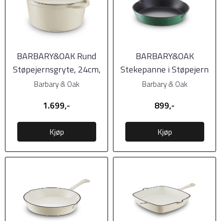
BARBARY&OAK Rund
BARBARY&OAK
Støpejernsgryte, 24cm,
Stekepanne i Støpejern
Kremhvit, 4 liter
Rund, 26cm, Grønn, 1 ...
Barbary & Oak
Barbary & Oak
1.699,-
899,-
Kjøp
Kjøp