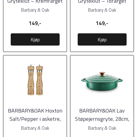
Gryteklut – Kremfarget
Gryteklut – Tofarget
Bomull med ...
Denim med ...
Barbary & Oak
Barbary & Oak
149,-
149,-
Kjøp
Kjøp
BARBARY&OAK Hoxton
BARBARY&OAK Lav
Salt/Pepper i asketre,
Støpejernsgryte, 28cm,
keramisk kvern, ...
Grønn
Barbary & Oak
Barbary & Oak