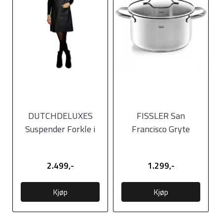
DUTCHDELUXES
FISSLER San
Suspender Forkle i
Francisco Gryte
skinn | Sort
m/lokk 20cm
2.499,-
1.299,-
Kjøp
Kjøp