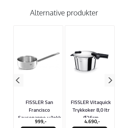
Alternative produkter
uick
FISSLER San
FISSLER Vitaquick
F
 ltr
Francisco
Trykkoker 8,0 ltr
P
Sausepanne u/lokk
Ø26cm
999,-
4.690,-
16cm
g