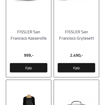
FISSLER San
FISSLER San
Francisco Kasserolle
Francisco Grytesett
m/lokk 16cm
med 3 deler
999,-
2.490,-
Kjøp
Kjøp