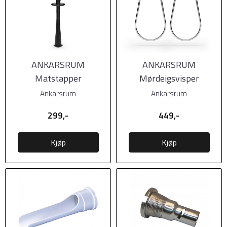
ANKARSRUM
ANKARSRUM
Matstapper
Mørdeigsvisper
Premium
Ankarsrum
Ankarsrum
299,-
449,-
Kjøp
Kjøp