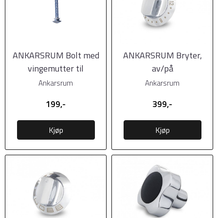
ANKARSRUM Bolt med
ANKARSRUM Bryter,
vingemutter til
av/på
kjøttkvern
Ankarsrum
Ankarsrum
199,-
399,-
Kjøp
Kjøp