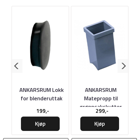
ANKARSRUM Lokk
ANKARSRUM
for blenderuttak
Matepropp til
grønnsakskutter
199,-
299,-
Kjøp
Kjøp