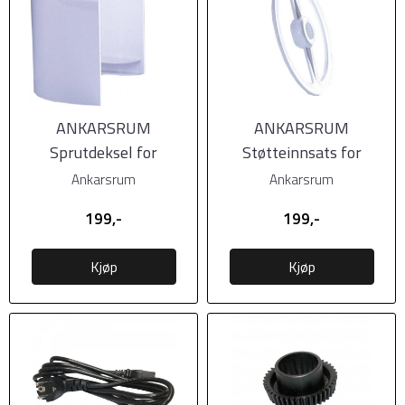
ANKARSRUM
ANKARSRUM
Sprutdeksel for
Støtteinnsats for
kjøttkvern
pølsehorn
Ankarsrum
Ankarsrum
199,-
199,-
Kjøp
Kjøp