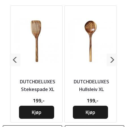
kje
DUTCHDELUXES
DUTCHDELUXES
Stekespade XL
Hullsleiv XL
199,-
199,-
Kjøp
Kjøp