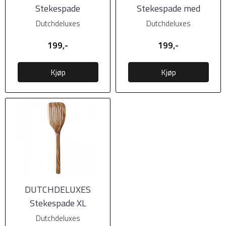
Stekespade
Stekespade med
smakedel
Dutchdeluxes
Dutchdeluxes
199,-
199,-
Kjøp
Kjøp
DUTCHDELUXES
Stekespade XL
Dutchdeluxes