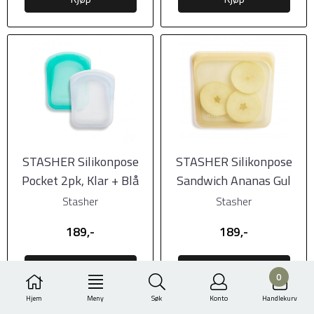
STASHER Silikonpose
STASHER Silikonpose
Pocket 2pk, Klar + Blå
Sandwich Ananas Gul
Stasher
Stasher
189,-
189,-
Kjøp
Kjøp
0
Hjem
Meny
Søk
Konto
Handlekurv