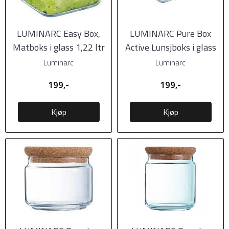
LUMINARC Easy Box,
LUMINARC Pure Box
Matboks i glass 1,22 ltr
Active Lunsjboks i glass
med lokk
1,22 ltr med ...
Luminarc
Luminarc
199,-
199,-
Kjøp
Kjøp