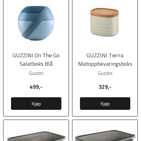
GUZZINI On The Go
GUZZINI Tierra
Salatboks Blå
Matoppbevaringsboks
Leirefarget, 11 cm høy
Guzzini
Guzzini
499,-
329,-
Kjøp
Kjøp