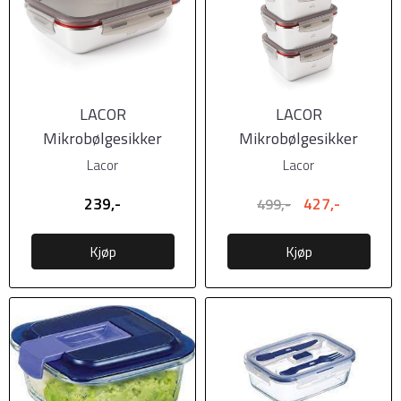
LACOR
LACOR
Mikrobølgesikker
Mikrobølgesikker
matboks i stål m/tett
matboks i stål, 3pk
Lacor
Lacor
lokk, 820ml
239,-
427,-
499,-
Kjøp
Kjøp