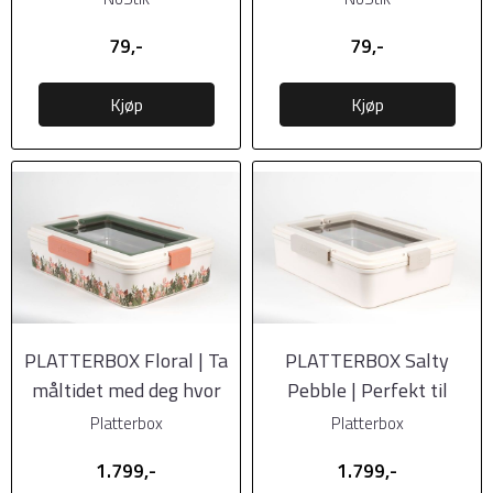
79,-
79,-
Kjøp
Kjøp
PLATTERBOX Floral | Ta
PLATTERBOX Salty
måltidet med deg hvor
Pebble | Perfekt til
som helst
piknik og tapas
Platterbox
Platterbox
1.799,-
1.799,-