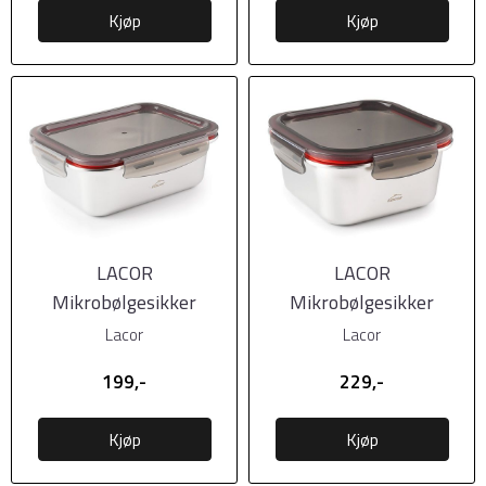
Kjøp
Kjøp
LACOR
LACOR
Mikrobølgesikker
Mikrobølgesikker
matboks i stål m/tett
matboks i stål m/tett
Lacor
Lacor
lokk, 480ml,
lokk, 650ml,
199,-
229,-
Kjøp
Kjøp