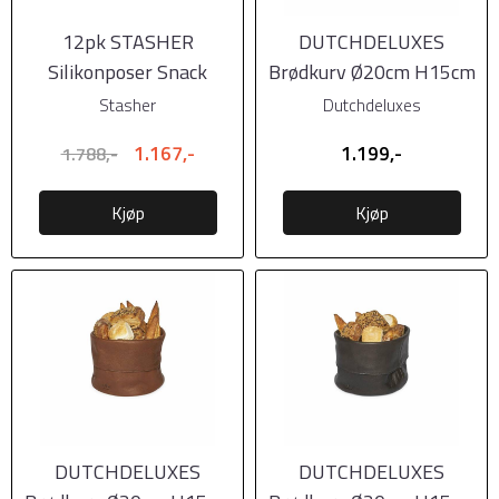
12pk STASHER
DUTCHDELUXES
Silikonposer Snack
Brødkurv Ø20cm H15cm
MEGAPACK
| Vintage Brun
Stasher
Dutchdeluxes
1.167,-
1.199,-
1.788,-
Kjøp
Kjøp
DUTCHDELUXES
DUTCHDELUXES