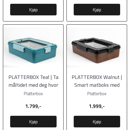
Kjøp
Kjøp
PLATTERBOX Teal | Ta
PLATTERBOX Walnut |
måltidet med deg hvor
Smart matboks med
som helst
rom for piknik
Platterbox
Platterbox
1.799,-
1.999,-
Kjøp
Kjøp