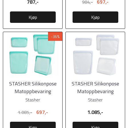
787,-
697,-
984,-
Kjøp
Kjøp
-36%
STASHER Silikonpose
STASHER Silikonpose
Matoppbevaring
Matoppbevaring
Startsett Blå 5pk
Startsett Klar 5pk
Stasher
Stasher
697,-
1.085,-
1.085,-
Kjøp
Kjøp