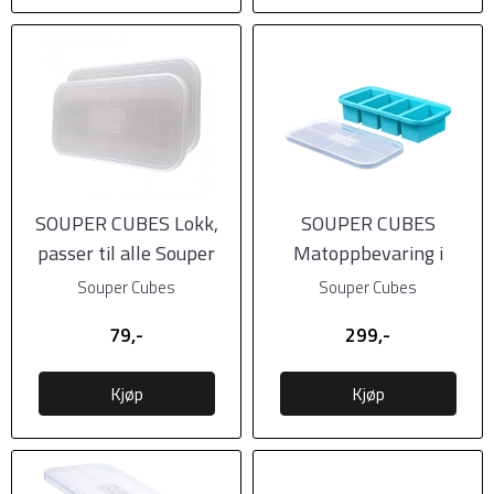
SOUPER CUBES Lokk,
SOUPER CUBES
passer til alle Souper
Matoppbevaring i
Cubes, klart
Silikon m/lokk 1-cup,
Souper Cubes
Souper Cubes
1pk, ...
79,-
299,-
Kjøp
Kjøp