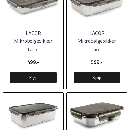
LACOR
LACOR
Mikrobølgesikker
Mikrobølgesikker
matboks i stål m/tett
matboks i stål m/tett
Lacor
Lacor
lokk - 3500ml
lokk - 5000ml
499,-
599,-
Kjøp
Kjøp