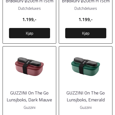
Brødkurv Ø20cm H15cm
Brødkurv Ø20cm H15cm
| Vintage Cognac
| Vintage Grå
Dutchdeluxes
Dutchdeluxes
1.199,-
1.199,-
Kjøp
Kjøp
GUZZINI On The Go
GUZZINI On The Go
Lunsjboks, Dark Mauve
Lunsjboks, Emerald
Red
Green
Guzzini
Guzzini