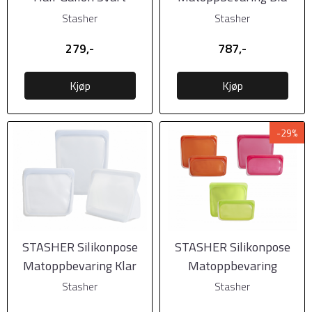
3pk
Stasher
Stasher
279,-
787,-
Kjøp
Kjøp
-29%
STASHER Silikonpose
STASHER Silikonpose
Matoppbevaring Klar
Matoppbevaring
3pk
Oransje, Lysegrønn,
Stasher
Stasher
Rosa ...