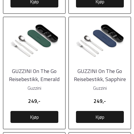
Kjøp
Kjøp
GUZZINI On The Go
GUZZINI On The Go
Reisebestikk, Emerald
Reisebestikk, Sapphire
Green
Blue
Guzzini
Guzzini
249,-
249,-
Kjøp
Kjøp