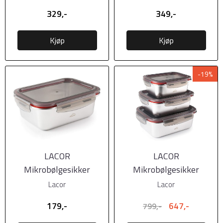
lokk, 1500ml,
lokk, 1800ml
329,-
349,-
Kjøp
Kjøp
-19%
LACOR
LACOR
Mikrobølgesikker
Mikrobølgesikker
matboks i stål m/tett
matboks i stål m/tett
Lacor
Lacor
lokk, 260ml.
lokk, 3pk
179,-
647,-
799,-