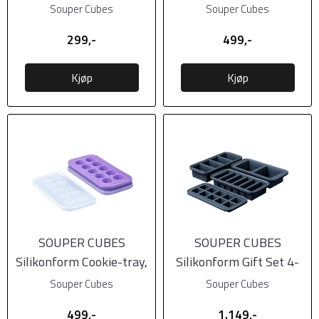
Silikon m/lokk Half-cup,
Silikon m/lokk, 2pk, Blå
Souper Cubes
Souper Cubes
1pk, ...
...
299,-
499,-
Kjøp
Kjøp
SOUPER CUBES
SOUPER CUBES
Silikonform Cookie-tray,
Silikonform Gift Set 4-
2-pk, Purple, 10X30ml
pk (500, 250, 125, ...
Souper Cubes
Souper Cubes
499,-
1.149,-