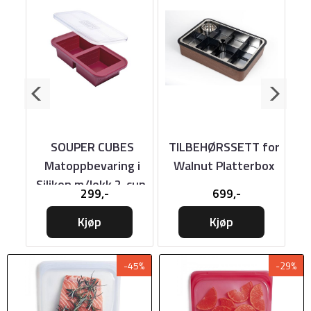
SOUPER CUBES
TILBEHØRSSETT for
P
Matoppbevaring i
Walnut Platterbox
g
Silikon m/lokk 2-cup,
m
299,-
699,-
pk
1pk, Cranber
Kjøp
Kjøp
-45%
-29%