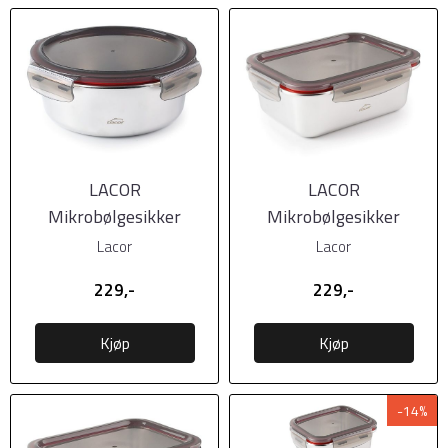
LACOR
LACOR
Mikrobølgesikker
Mikrobølgesikker
matboks i stål m/tett
matboks i stål m/tett
Lacor
Lacor
lokk, 690ml
lokk, 800ml,
229,-
229,-
Kjøp
Kjøp
-14%