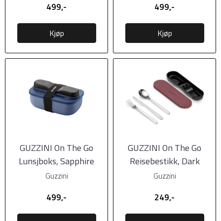
499,-
499,-
Kjøp
Kjøp
GUZZINI On The Go
GUZZINI On The Go
Lunsjboks, Sapphire
Reisebestikk, Dark
Blue
Mauve Red
Guzzini
Guzzini
499,-
249,-