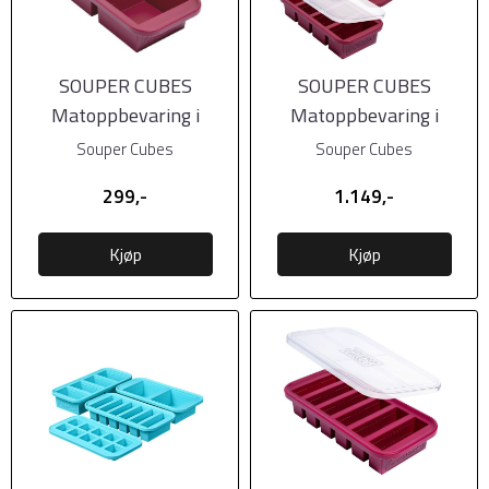
SOUPER CUBES
SOUPER CUBES
Matoppbevaring i
Matoppbevaring i
Silikon m/lokk 2-cup,
Silikon m/lokk Gavesett
Souper Cubes
Souper Cubes
1pk, ...
4pk
299,-
1.149,-
Kjøp
Kjøp