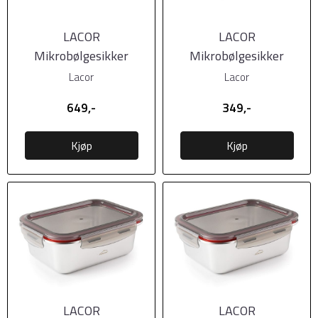
LACOR
LACOR
Mikrobølgesikker
Mikrobølgesikker
matboks i stål m/tett
matboks i stål m/tett
Lacor
Lacor
lokk - 6600ml
lokk og 2 rom
649,-
349,-
Kjøp
Kjøp
LACOR
LACOR