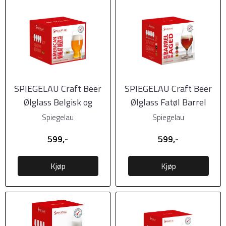
SPIEGELAU Craft Beer
SPIEGELAU Craft Beer
Ølglass Belgisk og
Ølglass Fatøl Barrel
American Wheat ...
Aged 480ml 4pk
Spiegelau
Spiegelau
599,-
599,-
Kjøp
Kjøp