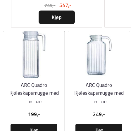
547,-
749,-
Kjøp
ARC Quadro
ARC Quadro
Kjøleskapsmugge med
Kjøleskapsmugge med
lokk, 1,1 liter
lokk, 1,7 liter
Luminarc
Luminarc
199,-
249,-
Kjøp
Kjøp