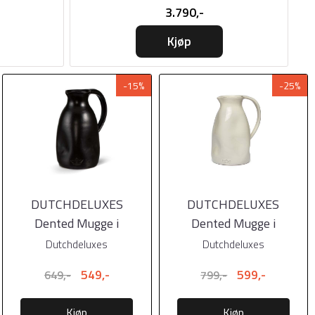
3.790,-
Kjøp
-15%
-25%
DUTCHDELUXES
DUTCHDELUXES
Dented Mugge i
Dented Mugge i
keramikk 0,75 liter
keramikk 1,5 liter hvit
Dutchdeluxes
Dutchdeluxes
Svart Matt
549,-
599,-
649,-
799,-
Kjøp
Kjøp