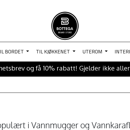
IL BORDET
TIL KJØKKENET
UTEROM
INTER
etsbrev og få 10% rabatt! Gjelder ikke aller
pulært i
Vannmugger og Vannkarafl