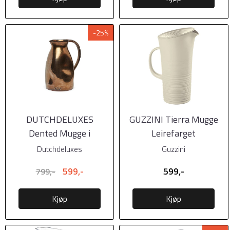
-25%
DUTCHDELUXES
GUZZINI Tierra Mugge
Dented Mugge i
Leirefarget
keramikk 1,5 liter
Dutchdeluxes
Guzzini
platinum
599,-
599,-
799,-
Kjøp
Kjøp