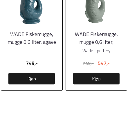
WADE Fiskemugge,
WADE Fiskemugge,
mugge 0,6 liter, agave
mugge 0,6 liter,
lysegrønn
Wade - pottery
749,-
547,-
749,-
Kjøp
Kjøp