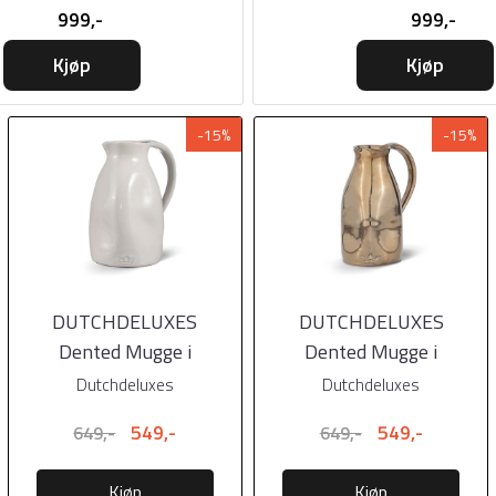
999,-
999,-
Kjøp
Kjøp
-15%
-15%
DUTCHDELUXES
DUTCHDELUXES
Dented Mugge i
Dented Mugge i
keramikk 0,75 liter Hvit
keramikk 0,75 liter
Dutchdeluxes
Dutchdeluxes
Platinum
549,-
549,-
649,-
649,-
Kjøp
Kjøp