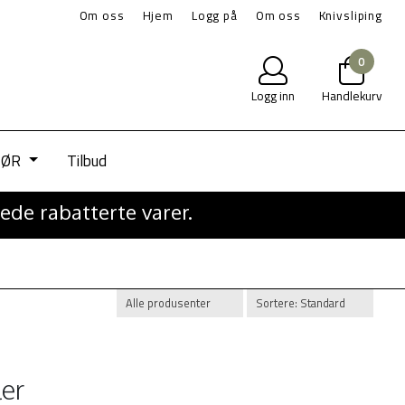
Om oss
Hjem
Logg på
Om oss
Knivsliping
0
Logg inn
Handlekurv
IØR
Tilbud
ede rabatterte varer.
er