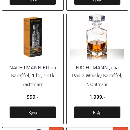
NACHTMANN Ethno
NACHTMANN Julia
Karaffel, 1 ltr, 1 stk
Paola Whisky Karaffel,
0,75 ltr, 1 stk
Nachtmann
Nachtmann
999,-
1.999,-
Kjøp
Kjøp