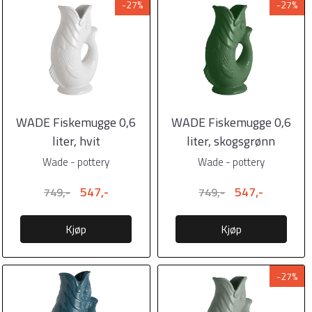
-27%
-27%
WADE Fiskemugge 0,6
WADE Fiskemugge 0,6
liter, hvit
liter, skogsgrønn
Wade - pottery
Wade - pottery
547,-
547,-
749,-
749,-
Kjøp
Kjøp
-27%