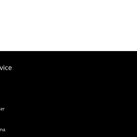
vice
ser
ema