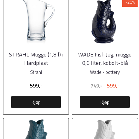
-20%
STRAHL Mugge (1,8 l) i
WADE Fish Jug, mugge
Hardplast
0,6 liter, kobolt-blå
(polykarbonat) 1 stk
Strahl
Wade - pottery
599,-
599,-
749,-
Kjøp
Kjøp