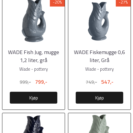
-20%
-27%
WADE Fish Jug, mugge
WADE Fiskemugge 0,6
1,2 liter, grå
liter, Grå
Wade - pottery
Wade - pottery
799,-
547,-
999,-
749,-
Kjøp
Kjøp