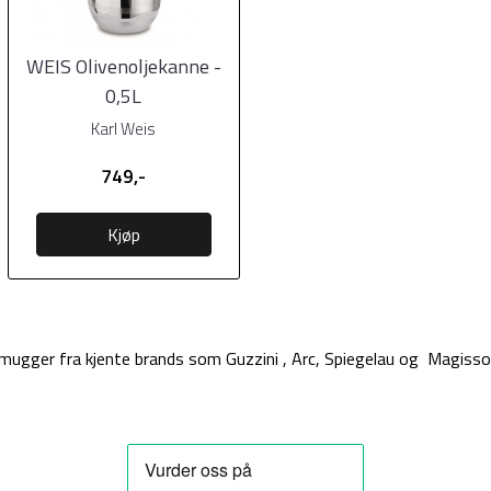
WEIS Olivenoljekanne -
0,5L
Karl Weis
749,-
Kjøp
mugger fra kjente brands som Guzzini , Arc, Spiegelau og Magisso.