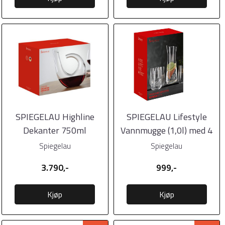
SPIEGELAU Highline
SPIEGELAU Lifestyle
Dekanter 750ml
Vannmugge (1,0l) med 4
vannglass
Spiegelau
Spiegelau
3.790,-
999,-
Kjøp
Kjøp