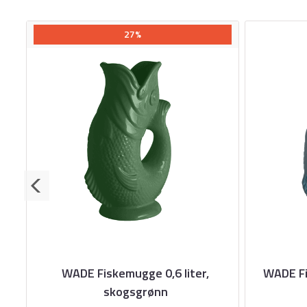
27%
ed
WADE Fiskemugge 0,6 liter,
WADE Fi
skogsgrønn