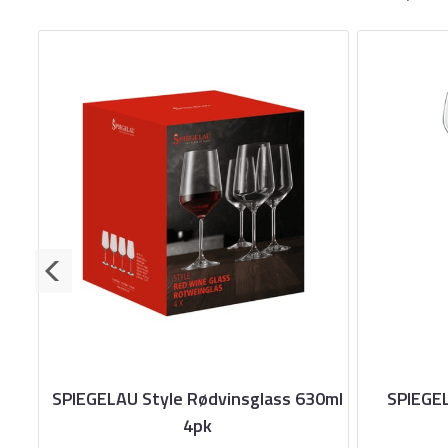
0ml
SPIEGELAU Style Rødvinsglass 630ml
SPIEGEL
4pk