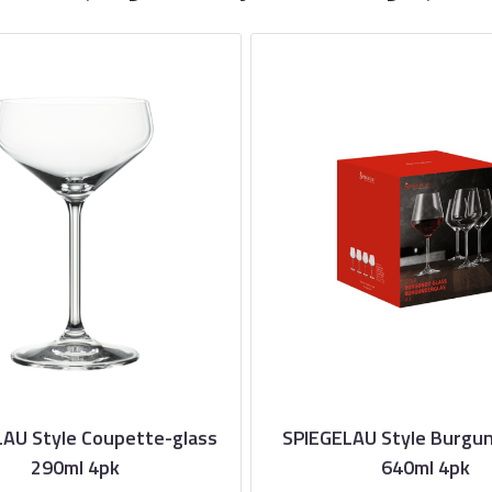
AU Style Coupette-glass
SPIEGELAU Style Burgu
290ml 4pk
640ml 4pk