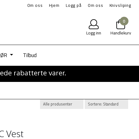
Om oss
Hjem
Logg på
Om oss
Knivsliping
0
Logg inn
Handlekurv
IØR
Tilbud
ede rabatterte varer.
C Vest