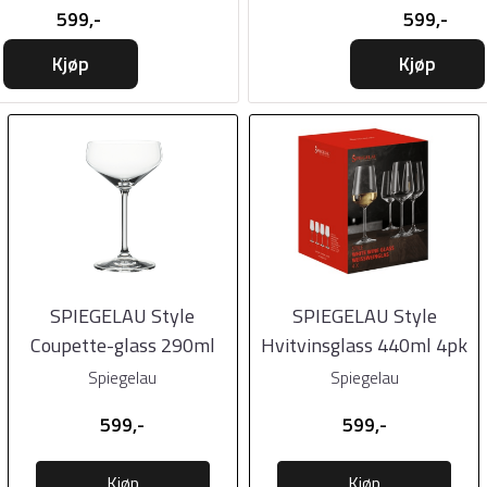
599,-
599,-
Kjøp
Kjøp
SPIEGELAU Style
SPIEGELAU Style
Coupette-glass 290ml
Hvitvinsglass 440ml 4pk
4pk
Spiegelau
Spiegelau
599,-
599,-
Kjøp
Kjøp