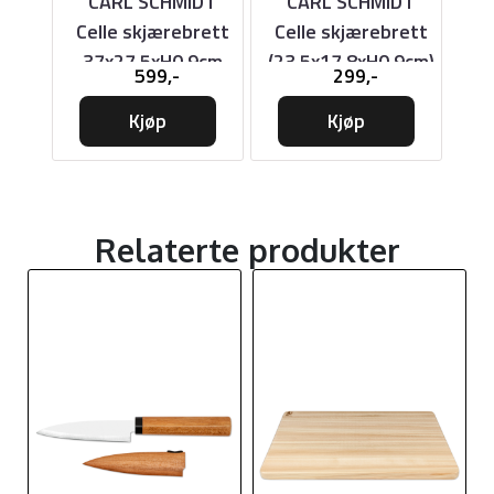
CARL SCHMIDT
CARL SCHMIDT
D
0cm,
Celle skjærebrett
Celle skjærebrett
37x27,5xH0,9cm
(23,5x17,8xH0.9cm)
599,-
299,-
skj
Kjøp
Kjøp
Relaterte produkter