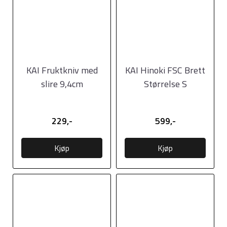
KAI Fruktkniv med
KAI Hinoki FSC Brett
slire 9,4cm
Størrelse S
(27,5x21,5x1,0cm)
229,-
599,-
Kjøp
Kjøp