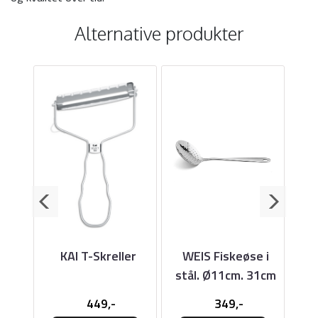
Alternative produkter
emme
KAI T-Skreller
WEIS Fiskeøse i
WE
k,
stål. Ø11cm. 31cm
pot
ål
449,-
349,-