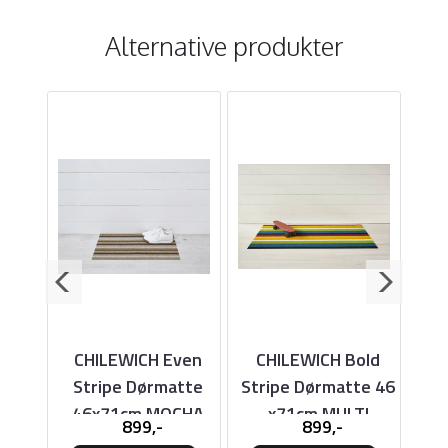
Alternative produkter
ven
CHILEWICH Even
CHILEWICH Bold
CH
tte
Stripe Dørmatte
Stripe Dørmatte 46
S
RRY
46x71cm MOCHA
x71cm MULTI
6
899,-
899,-