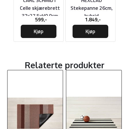
DT
CARL SCHMIDT
HEXCLAD
D
rett
Celle skjærebrett
Stekepanne 26cm,
9cm
37x27,5xH0,9cm
hybrid
599,-
1.849,-
skj
Kjøp
Kjøp
Relaterte produkter