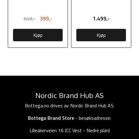
med tekst Scraper
61x91cm FOREST
Jagger ...
399,-
1.499,-
649,-
Kjøp
Kjøp
Nordic Brand Hub AS
Bottega.no drives av Nordic Brand Hub AS.
Bottega Brand Store
- besøksadresse:
Lilleakerveien 16 (CC Vest - Nedre plan)