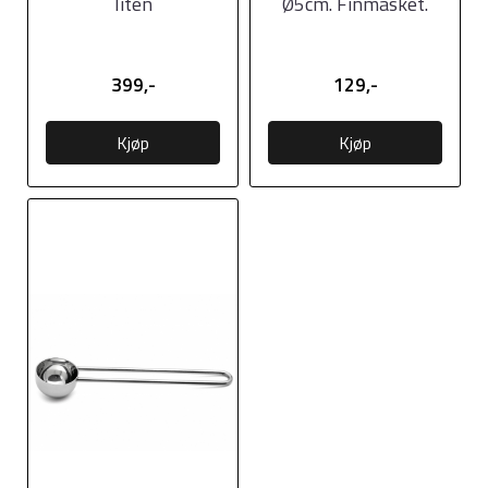
liten
Ø5cm. Finmasket.
17cm
399,-
129,-
Kjøp
Kjøp