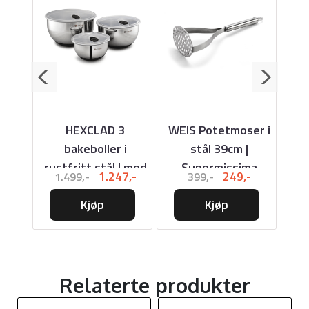
ugge
HEXCLAD 3
WEIS Potetmoser i
it
bakeboller i
stål 39cm |
Si
rustfritt stål | med
Supermissima
P
-
1.247,-
249,-
1.499,-
399,-
vakuumforseglet
Kjøp
lokk
Kjøp
Relaterte produkter