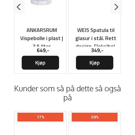
ål.
ANKARSRUM
WEIS Spatula til
Vispebolle i plast |
glasur i stål. Rett
Ply
3,5 liter
design. Fleksibel.
649,-
349,-
36cm
Kjøp
Kjøp
Kunder som så på dette så også
på
17%
38%