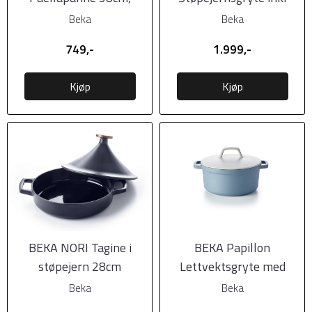
keramisk belegg
dampsett i bambus,
Beka
Beka
20cm
749,-
1.999,-
Kjøp
Kjøp
BEKA NORI Tagine i
BEKA Papillon
støpejern 28cm
Lettvektsgryte med
keramisk belegg, 28cm,
Beka
Beka
...