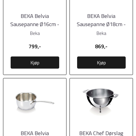
BEKA Belvia
BEKA Belvia
Sausepanne Ø16cm -
Sausepanne Ø18cm -
1,5L
2,1L
Beka
Beka
799,-
869,-
Kjøp
Kjøp
BEKA Belvia
BEKA Chef Dørslag