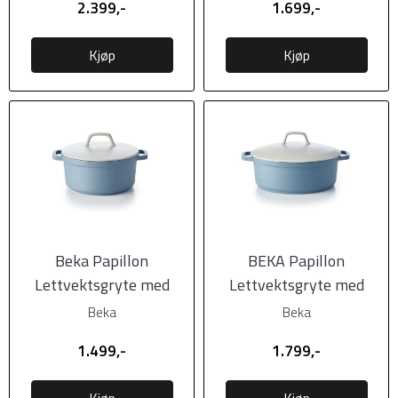
2.399,-
1.699,-
Kjøp
Kjøp
Beka Papillon
BEKA Papillon
Lettvektsgryte med
Lettvektsgryte med
keramisk lokk, 24cm,
keramisk lokk, 31cm,
Beka
Beka
Rund
Oval
1.499,-
1.799,-
Kjøp
Kjøp