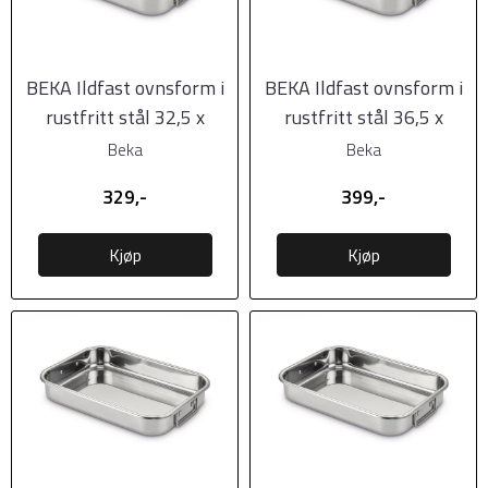
BEKA Ildfast ovnsform i
BEKA Ildfast ovnsform i
rustfritt stål 32,5 x
rustfritt stål 36,5 x
23,2cm
26,3cm
Beka
Beka
329,-
399,-
Kjøp
Kjøp