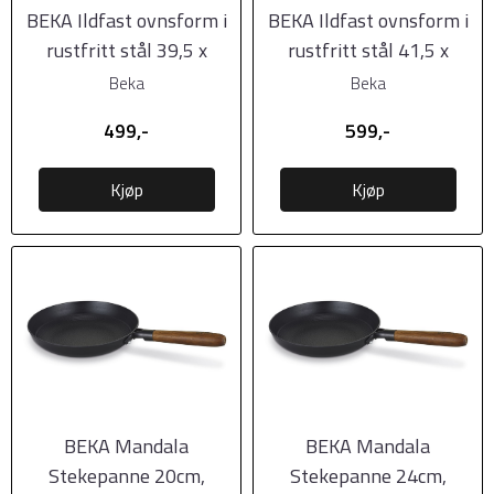
BEKA Ildfast ovnsform i
BEKA Ildfast ovnsform i
rustfritt stål 39,5 x
rustfritt stål 41,5 x
28,8cm
31,5cm
Beka
Beka
499,-
599,-
Kjøp
Kjøp
BEKA Mandala
BEKA Mandala
Stekepanne 20cm,
Stekepanne 24cm,