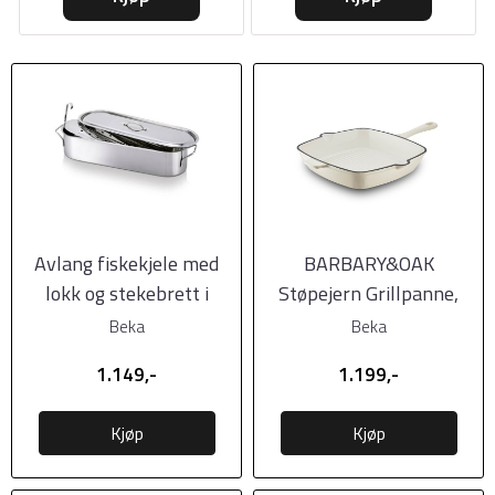
Avlang fiskekjele med
BARBARY&OAK
lokk og stekebrett i
Støpejern Grillpanne,
rustfritt stål, ...
26cm, Kremhvit
Beka
Beka
1.149,-
1.199,-
Kjøp
Kjøp