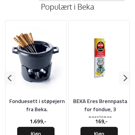
Populært i
Beka
t
Fonduesett i støpejern
BEKA Eres Brennpasta
r
fra Beka.
for fondue, 3
porsjoner
1.699,-
169,-
Kjøp
Kjøp