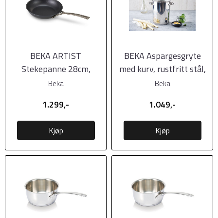
BEKA ARTIST
BEKA Aspargesgryte
Stekepanne 28cm,
med kurv, rustfritt stål,
karbonstål -
Ø16cm
Beka
Beka
forbehandlet
1.299,-
1.049,-
Kjøp
Kjøp