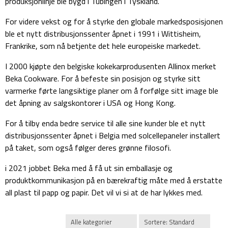
produksjonlinje ble bygd i Tübingen i Tyskland.
For videre vekst og for å styrke den globale markedsposisjonen
ble et nytt distribusjonssenter åpnet i 1991 i Wittisheim,
Frankrike, som nå betjente det hele europeiske markedet.
I 2000 kjøpte den belgiske kokekarprodusenten Allinox merket
Beka Cookware. For å befeste sin posisjon og styrke sitt
varmerke førte langsiktige planer om å forfølge sitt image ble
det åpning av salgskontorer i USA og Hong Kong.
For å tilby enda bedre service til alle sine kunder ble et nytt
distribusjonssenter åpnet i Belgia med solcellepaneler installert
på taket, som også følger deres grønne filosofi.
i 2021 jobbet Beka med å få ut sin emballasje og
produktkommunikasjon på en bærekraftig måte med å erstatte
all plast til papp og papir. Det vil vi si at de har lykkes med.