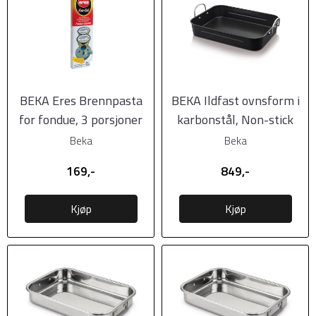
BEKA Eres Brennpasta
BEKA Ildfast ovnsform i
for fondue, 3 porsjoner
karbonstål, Non-stick
38x29x7cm
Beka
Beka
169,-
849,-
Kjøp
Kjøp