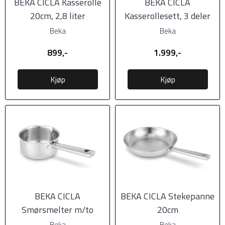
BEKA CICLA Kasserolle
BEKA CICLA
20cm, 2,8 liter
Kasserollesett, 3 deler
(1,5l, 2,0l, 2,8l)
Beka
Beka
899,-
1.999,-
Kjøp
Kjøp
BEKA CICLA
BEKA CICLA Stekepanne
Smørsmelter m/to
20cm
helletuter til induksjon
Beka
Beka