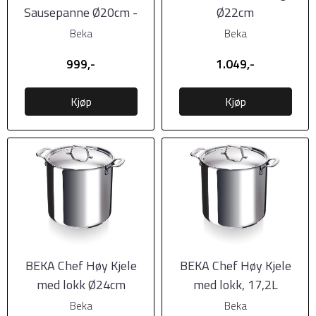
Sausepanne Ø20cm -
Ø22cm
2,9L
Beka
Beka
999,-
1.049,-
Kjøp
Kjøp
BEKA Chef Høy Kjele
BEKA Chef Høy Kjele
med lokk Ø24cm
med lokk, 17,2L
Beka
Beka