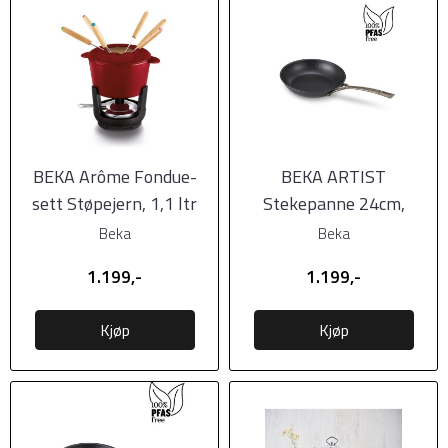
BEKA Arôme Fondue-
BEKA ARTIST
sett Støpejern, 1,1 ltr
Stekepanne 24cm,
karbonstål -
Beka
Beka
forbehandlet
1.199,-
1.199,-
Kjøp
Kjøp