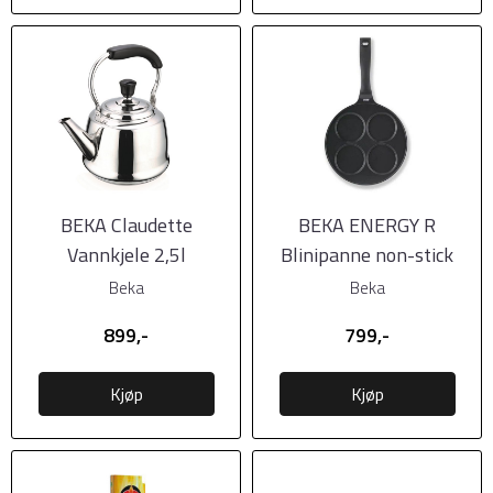
BEKA Claudette
BEKA ENERGY R
Vannkjele 2,5l
Blinipanne non-stick
26cm
Beka
Beka
899,-
799,-
Kjøp
Kjøp