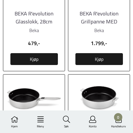
BEKA R'evolution
BEKA R'evolution
Glasslokk, 28cm
Grillpanne MED
håndtak, keramisk 24cm
Beka
Beka
479,-
1.799,-
Kjøp
Kjøp
0
Hjem
Meny
Søk
Konto
Handlekurv
BEKA R'evolution
BEKA R'evolution