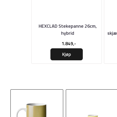
UXES 8
HEXCLAD Stekepanne 26cm,
per i tre
hybrid
skjæ
,-
1.849,-
Kjøp