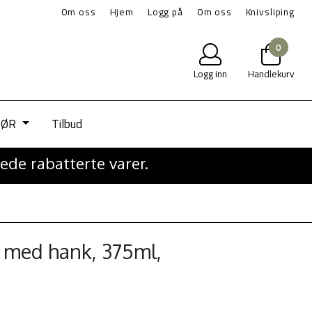
Om oss
Hjem
Logg på
Om oss
Knivsliping
0
Logg inn
Handlekurv
IØR
Tilbud
ede rabatterte varer.
med hank, 375ml,