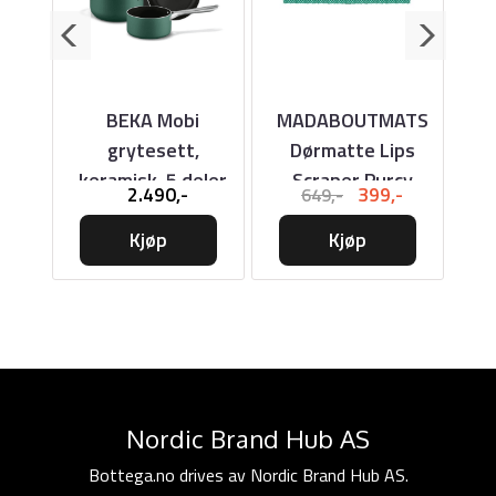
3
BEKA Mobi
MADABOUTMATS
WA
i
grytesett,
Dørmatte Lips
| med
keramisk, 5 deler
Scraper Purcy
7,-
2.490,-
399,-
649,-
let
50x75cm
Kjøp
Kjøp
Nordic Brand Hub AS
Bottega.no drives av Nordic Brand Hub AS.