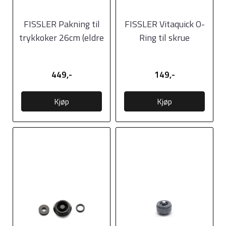
FISSLER Pakning til
FISSLER Vitaquick O-
trykkoker 26cm (eldre
Ring til skrue
versjon, før år ...
449,-
149,-
Kjøp
Kjøp