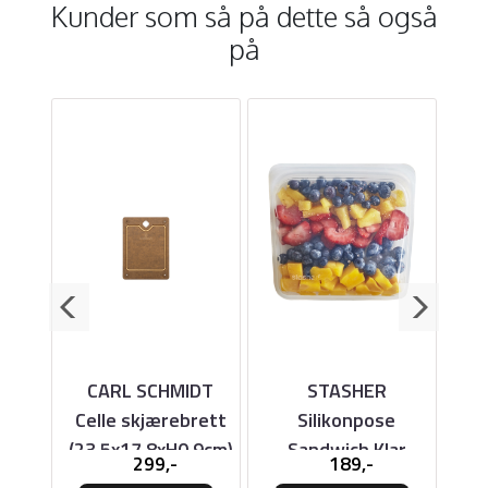
Kunder som så på dette så også
på
ES
CARL SCHMIDT
STASHER
il
Celle skjærebrett
Silikonpose
Ce
(23,5x17,8xH0.9cm)
Sandwich Klar
3
299,-
189,-
100ml