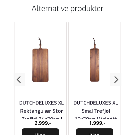
Alternative produkter
ES
DUTCHDELUXES XL
DUTCHDELUXES XL
DU
øl
Rektangulær Stor
Smal Trefjøl
Re
øtt
Trefjøl 34x70cm |
19x70cm | Valnøtt
2.999,-
1.999,-
Valnøtt