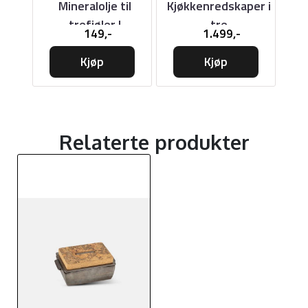
e
Mineralolje til
Kjøkkenredskaper i
Ce
ar
trefjøler |
tre
3
149,-
1.499,-
skjærebrett, 100ml
Kjøp
Kjøp
Relaterte produkter