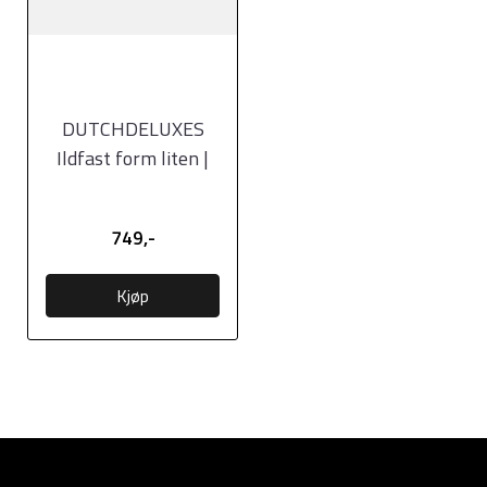
DUTCHDELUXES
Ildfast form liten |
Platinum Matt (1L)
749,-
Kjøp