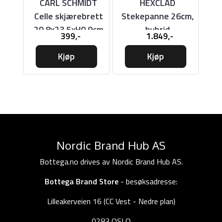
CARL SCHMIDT
HEXCLAD
0cm,
Celle skjærebrett
Stekepanne 26cm,
St
29,8x23,5xH0,9cm
hybrid
399,-
1.849,-
Kjøp
Kjøp
Nordic Brand Hub AS
Bottega.no drives av Nordic Brand Hub AS.
Bottega Brand Store
- besøksadresse:
Lilleakerveien 16 (CC Vest - Nedre plan)
0283 OSLO