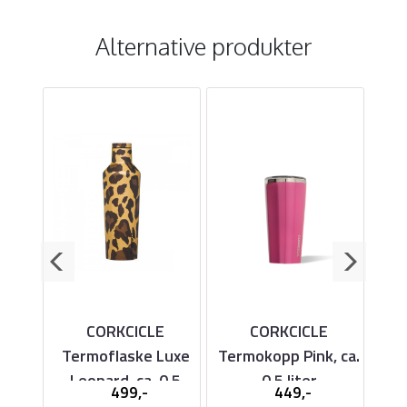
Alternative produkter
E
CORKCICLE
CORKCICLE
e
Termoflaske Luxe
Termokopp Pink, ca.
Te
 0,5
Leopard, ca. 0,5
0,5 liter
499,-
449,-
liter