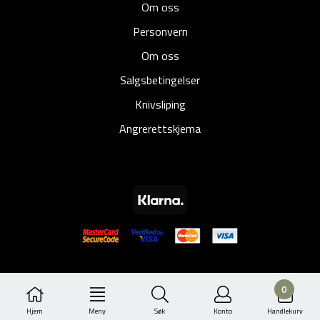
Om oss
Personvern
Om oss
Salgsbetingelser
Knivsliping
Angrerettskjema
0
Hjem
Meny
Søk
Konto
Handlekurv