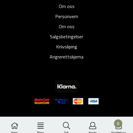
Om oss
Personvern
Om oss
Salgsbetingelser
Knivsliping
Angrerettskjema
0
Hjem
Meny
Søk
Konto
Handlekurv