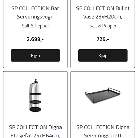
SP COLLECTION Bar
SP COLLECTION Bullet
Serveringsvogn
Vase 23xH20cm,
48xH61,5cm - 2 hyller, ...
Antrasitt
Salt & Pepper
Salt & Pepper
2.699,-
729,-
Kjøp
Kjøp
SP COLLECTION Digna
SP COLLECTION Digna
Etasjefat 25xH64cm,
Serveringsbrett