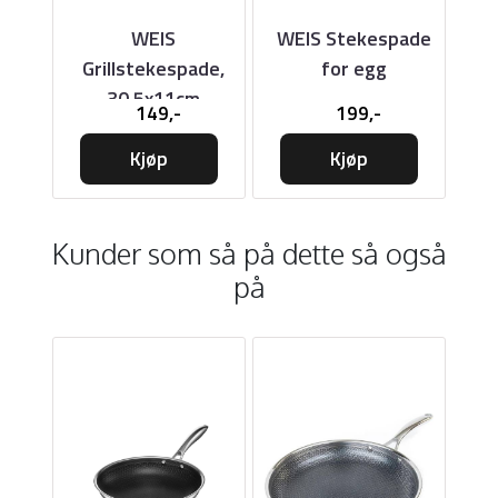
se,
WEIS
WEIS Stekespade
WE
Grillstekespade,
for egg
st
30,5x11cm
149,-
199,-
Kjøp
Kjøp
Kunder som så på dette så også
på