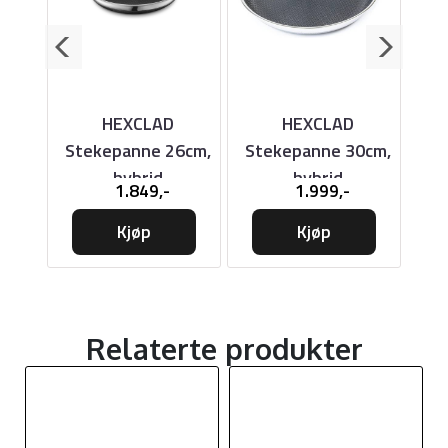
N
HEXCLAD
HEXCLAD
å
Stekepanne 26cm,
Stekepanne 30cm,
ett
hybrid
hybrid
1.849,-
1.999,-
Kjøp
Kjøp
Relaterte produkter